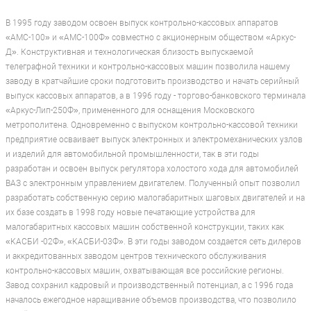
В 1995 году заводом освоен выпуск контрольно-кассовых аппаратов
«АМС-100» и «АМС-100Ф» совместно с акционерным обществом «Аркус-
Д». Конструктивная и технологическая близость выпускаемой
телеграфной техники и контрольно-кассовых машин позволила нашему
заводу в кратчайшие сроки подготовить производство и начать серийный
выпуск кассовых аппаратов, а в 1996 году - торгово-банковского терминала
«Аркус-Лип-250Ф», примененного для оснащения Московского
метрополитена. Одновременно с выпуском контрольно-кассовой техники
предприятие осваивает выпуск электронных и электромеханических узлов
и изделий для автомобильной промышленности, так в эти годы
разработан и освоен выпуск регулятора холостого хода для автомобилей
ВАЗ с электронным управлением двигателем. Полученный опыт позволил
разработать собственную серию малогабаритных шаговых двигателей и на
их базе создать в 1998 году новые печатающие устройства для
малогабаритных кассовых машин собственной конструкции, таких как
«КАСБИ -02Ф», «КАСБИ-03Ф». В эти годы заводом создается сеть дилеров
и аккредитованных заводом центров технического обслуживания
контрольно-кассовых машин, охватывающая все российские регионы.
Завод сохранил кадровый и производственный потенциал, а с 1996 года
началось ежегодное наращивание объемов производства, что позволило