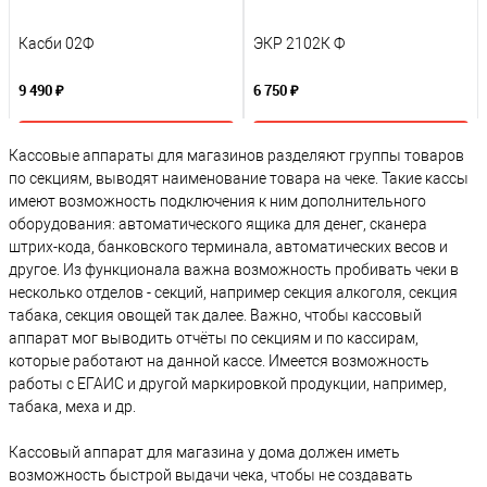
Касби 02Ф
ЭКР 2102К Ф
9 490 ₽
6 750 ₽
В корзину
В корзину
Кассовые аппараты для магазинов разделяют группы товаров
по секциям, выводят наименование товара на чеке. Такие кассы
имеют возможность подключения к ним дополнительного
К сравнению
К сравнению
оборудования: автоматического ящика для денег, сканера
В избранное
В избранное
штрих-кода, банковского терминала, автоматических весов и
другое. Из функционала важна возможность пробивать чеки в
Под заказ
Под заказ
несколько отделов - секций, например секция алкоголя, секция
табака, секция овощей так далее. Важно, чтобы кассовый
аппарат мог выводить отчёты по секциям и по кассирам,
которые работают на данной кассе. Имеется возможность
работы с ЕГАИС и другой маркировкой продукции, например,
табака, меха и др.
Кассовый аппарат для магазина у дома должен иметь
возможность быстрой выдачи чека, чтобы не создавать