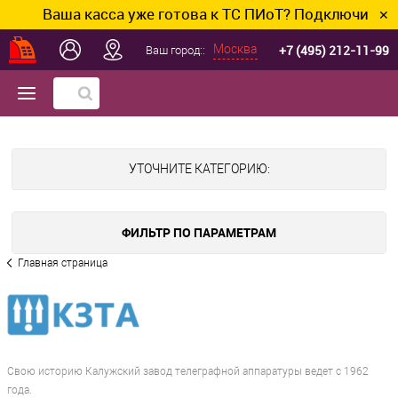
Ваша касса уже готова к ТС ПИоТ? Подключим и нас
✕
+7 (495) 212-11-99
Москва
Ваш город::
УТОЧНИТЕ КАТЕГОРИЮ:
ФИЛЬТР ПО ПАРАМЕТРАМ
Главная страница
Свою историю Калужский завод телеграфной аппаратуры ведет с 1962
года.