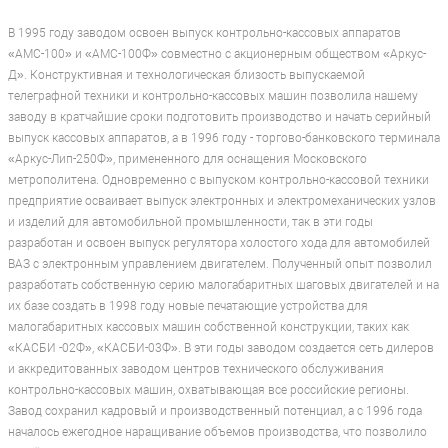
В 1995 году заводом освоен выпуск контрольно-кассовых аппаратов
«АМС-100» и «АМС-100Ф» совместно с акционерным обществом «Аркус-
Д». Конструктивная и технологическая близость выпускаемой
телеграфной техники и контрольно-кассовых машин позволила нашему
заводу в кратчайшие сроки подготовить производство и начать серийный
выпуск кассовых аппаратов, а в 1996 году - торгово-банковского терминала
«Аркус-Лип-250Ф», примененного для оснащения Московского
метрополитена. Одновременно с выпуском контрольно-кассовой техники
предприятие осваивает выпуск электронных и электромеханических узлов
и изделий для автомобильной промышленности, так в эти годы
разработан и освоен выпуск регулятора холостого хода для автомобилей
ВАЗ с электронным управлением двигателем. Полученный опыт позволил
разработать собственную серию малогабаритных шаговых двигателей и на
их базе создать в 1998 году новые печатающие устройства для
малогабаритных кассовых машин собственной конструкции, таких как
«КАСБИ -02Ф», «КАСБИ-03Ф». В эти годы заводом создается сеть дилеров
и аккредитованных заводом центров технического обслуживания
контрольно-кассовых машин, охватывающая все российские регионы.
Завод сохранил кадровый и производственный потенциал, а с 1996 года
началось ежегодное наращивание объемов производства, что позволило