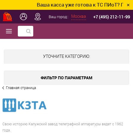
Ваша касса уже готова к ТС ПИоТ? Подклю
✕
+7 (495) 212-11-99
Москва
Ваш город::
УТОЧНИТЕ КАТЕГОРИЮ:
ФИЛЬТР ПО ПАРАМЕТРАМ
Главная страница
Свою историю Калужский завод телеграфной аппаратуры ведет с 1962
года.