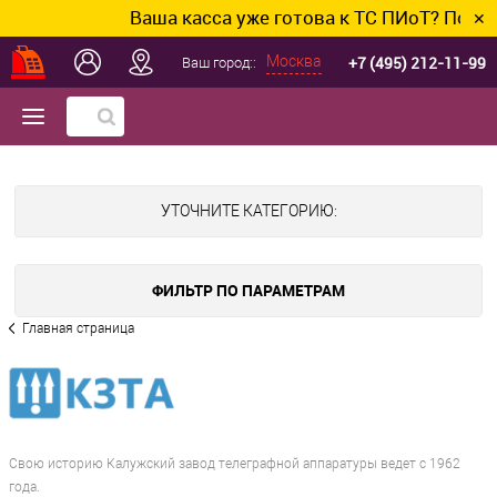
Ваша касса уже готова к ТС ПИоТ? Подключ
✕
+7 (495) 212-11-99
Москва
Ваш город::
УТОЧНИТЕ КАТЕГОРИЮ:
ФИЛЬТР ПО ПАРАМЕТРАМ
Главная страница
Свою историю Калужский завод телеграфной аппаратуры ведет с 1962
года.