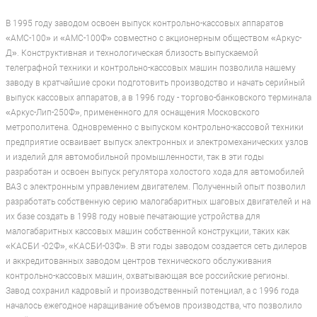
В 1995 году заводом освоен выпуск контрольно-кассовых аппаратов
«АМС-100» и «АМС-100Ф» совместно с акционерным обществом «Аркус-
Д». Конструктивная и технологическая близость выпускаемой
телеграфной техники и контрольно-кассовых машин позволила нашему
заводу в кратчайшие сроки подготовить производство и начать серийный
выпуск кассовых аппаратов, а в 1996 году - торгово-банковского терминала
«Аркус-Лип-250Ф», примененного для оснащения Московского
метрополитена. Одновременно с выпуском контрольно-кассовой техники
предприятие осваивает выпуск электронных и электромеханических узлов
и изделий для автомобильной промышленности, так в эти годы
разработан и освоен выпуск регулятора холостого хода для автомобилей
ВАЗ с электронным управлением двигателем. Полученный опыт позволил
разработать собственную серию малогабаритных шаговых двигателей и на
их базе создать в 1998 году новые печатающие устройства для
малогабаритных кассовых машин собственной конструкции, таких как
«КАСБИ -02Ф», «КАСБИ-03Ф». В эти годы заводом создается сеть дилеров
и аккредитованных заводом центров технического обслуживания
контрольно-кассовых машин, охватывающая все российские регионы.
Завод сохранил кадровый и производственный потенциал, а с 1996 года
началось ежегодное наращивание объемов производства, что позволило