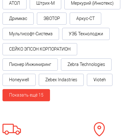
АТОЛ
Штрих-М
Меркурий (Инкотекс)
Дримкас
ЭВОТОР
Аркус-СТ
Мультисофт-Системз
УЭБ Технолоджи
СЕЙКО ЭПСОН КОРПОРАТИОН
Пионер Инжиниринг
Zebra Technologies
Honeywell
Zebex Indastries
Vioteh
Показать ещё 15