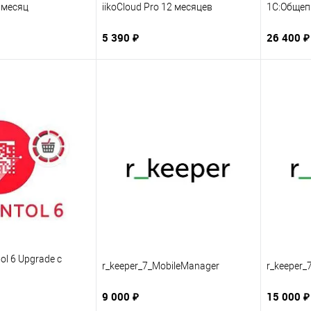
1 месяц
iikoCloud Pro 12 месяцев
1С:Общеп
5 390 ₽
26 400 ₽
ol 6 Upgrade с
r_keeper_7_MobileManager
r_keeper_
9 000 ₽
15 000 ₽