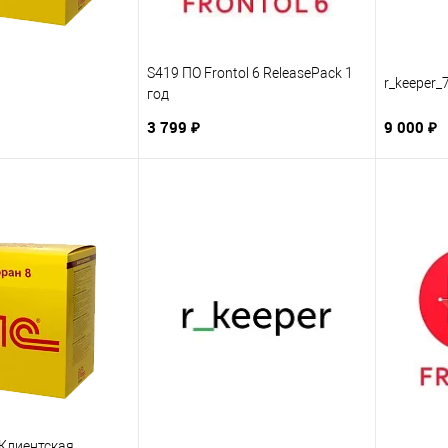
S419 ПО Frontol 6 ReleasePack 1
r_keeper_
год
3 799 ₽
9 000 ₽
 Клиентская