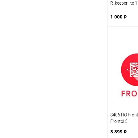
R_keeper lite 
1 000 ₽
S406 ПО Front
Frontol 5
3 899 ₽