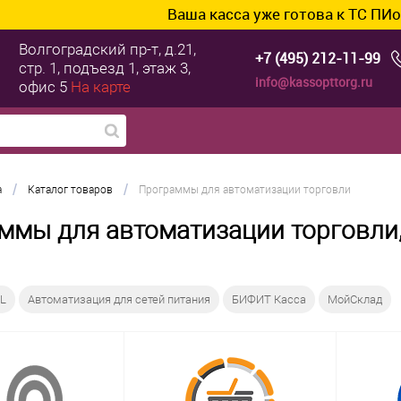
Ваша касса уже готова к ТС ПИоТ? Подключ
Волгоградский пр-т, д.21,
+7 (495) 212-11-99
стр. 1, подъезд 1, этаж 3,
info@kassopttorg.ru
офис 5
На карте
/
/
а
Каталог товаров
Программы для автоматизации торговли
ммы для автоматизации торговли,
L
Автоматизация для сетей питания
БИФИТ Касса
МойСклад