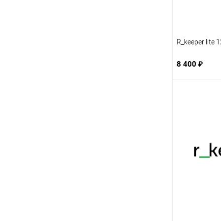
R_keeper lite 
8 400 ₽