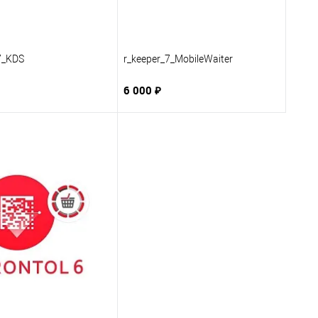
7_KDS
r_keeper_7_MobileWaiter
6 000 ₽