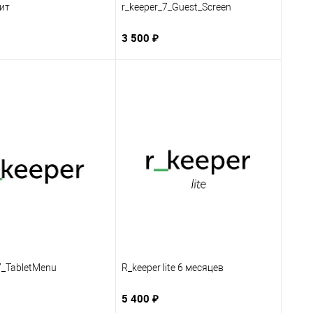
ит
r_keeper_7_Guest_Screen
3 500 ₽
7_TabletMenu
R_keeper lite 6 месяцев
5 400 ₽