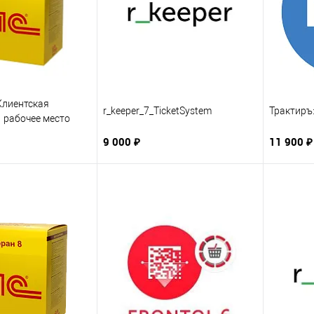
Клиентская
r_keeper_7_TicketSystem
Трактиръ
1 рабочее место
9 000 ₽
11 900 ₽