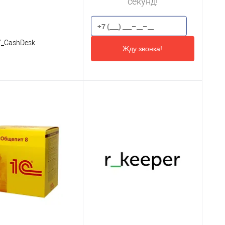
секунд!
7_CashDesk
Жду звонка!