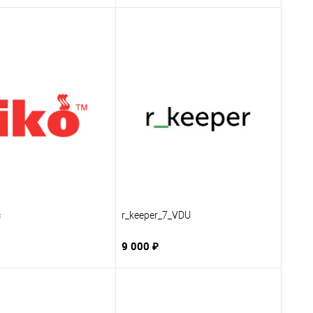
c
r_keeper_7_VDU
9 000 ₽