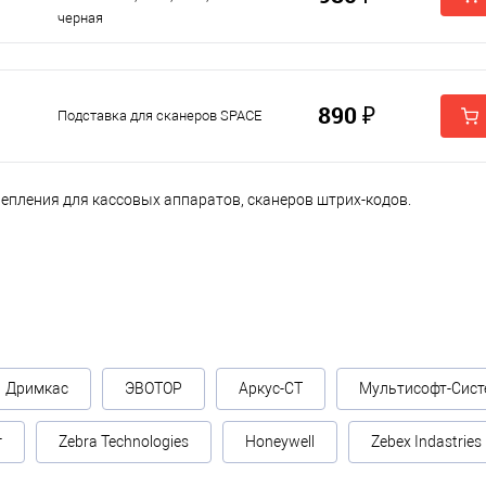
черная
890 ₽
Подставка для сканеров SPACE
репления для кассовых аппаратов, сканеров штрих-кодов.
Дримкас
ЭВОТОР
Аркус-СТ
Мультисофт-Сист
г
Zebra Technologies
Honeywell
Zebex Indastries