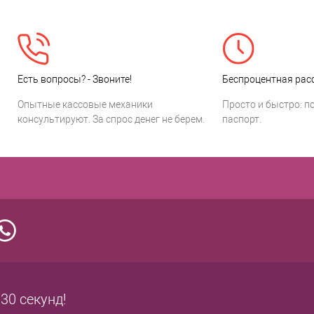
Есть вопросы? - Звоните!
Беспроцентная расс
Опытные кассовые механики
Просто и быстро: п
консультируют. За спрос денег не берем.
паспорт.
 30 секунд!