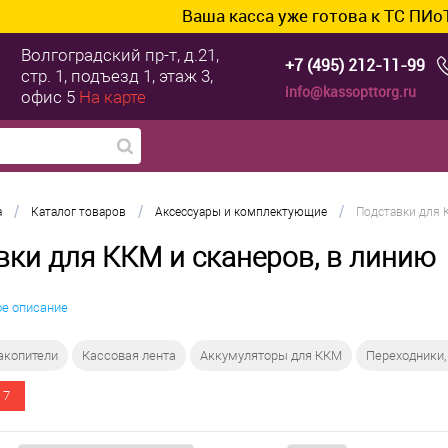
Ваша касса уже готова к ТС ПИоТ? По
Волгоградский пр-т, д.21,
+7 (495) 212-11-99
стр. 1, подъезд 1, этаж 3,
info@kassopttorg.ru
офис 5
На карте
/
/
/
а
Каталог товаров
Аксессуары и комплектующие
Подставки для 
вки для ККМ и сканеров, в линию
ое описание
акопители
Кассовая лента
Аккумуляторы для ККМ
Переходники,
 7