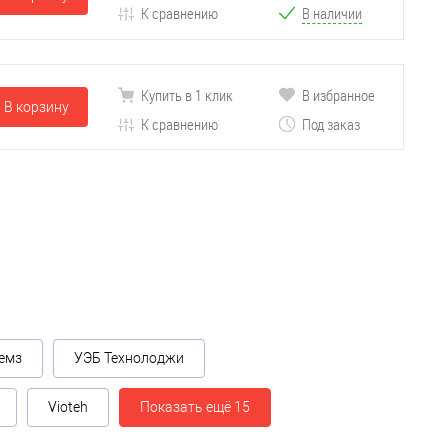
К сравнению
В наличии
Купить в 1 клик
В избранное
В корзину
К сравнению
Под заказ
емз
УЭБ Технолоджи
Vioteh
Показать ещё 15