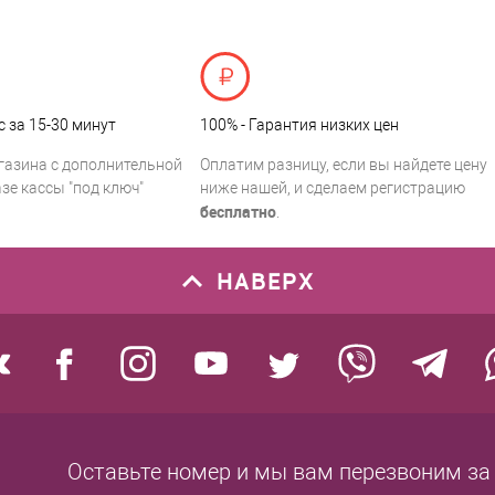
с за 15-30 минут
100% - Гарантия низких цен
газина с дополнительной
Оплатим разницу, если вы найдете цену
зе кассы "под ключ"
ниже нашей, и сделаем регистрацию
бесплатно
.
НАВЕРХ
Оставьте номер
и мы вам перезвоним
за