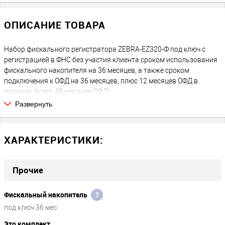
ОПИСАНИЕ ТОВАРА
Набор фискального регистратора ZEBRA-EZ320-Ф под ключ с
регистрацией в ФНС без участия клиента сроком использования
фискального накопителя на 36 месяцев, а также сроком
подключения к ОФД на 36 месяцев, плюс 12 месяцев ОФД в
подарок (всего 48 месяцев ОФД).
Развернуть
ЧТО ВЫ ПОЛУЧАЕТЕ:
После покупки Вы получаете полностью готовый к работе
Фискальный регистратор, зарегистрированный в ФНС. Никаких
ХАРАКТЕРИСТИКИ:
дополнительных или скрытых платежей на следующие 36
месяцев нет, за исключением покупки расходных материалов:
чековая лента, возможные затраты на подключение к интернету
Прочие
через СИМ-карту либо WiFi.
Фискальный накопитель
?
ЧТО ПОТРЕБУЕТСЯ В БУДУЩЕМ
Через 36 месяцев работы потребуется замена ФН, а продлить
под ключ 36 мес
договор с ОФД необходимо будет через 48 месяцев.
Это комплект