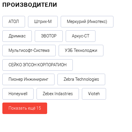
ПРОИЗВОДИТЕЛИ
АТОЛ
Штрих-М
Меркурий (Инкотекс)
Дримкас
ЭВОТОР
Аркус-СТ
Мультисофт-Системз
УЭБ Технолоджи
СЕЙКО ЭПСОН КОРПОРАТИОН
Пионер Инжиниринг
Zebra Technologies
Honeywell
Zebex Indastries
Vioteh
Показать ещё 15