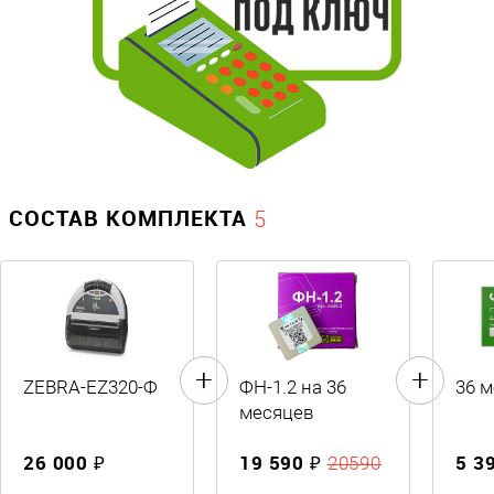
СОСТАВ КОМПЛЕКТА
5
ZEBRA-EZ320-Ф
ФН-1.2 на 36
36 
месяцев
26 000 ₽
19 590 ₽
5 3
20590