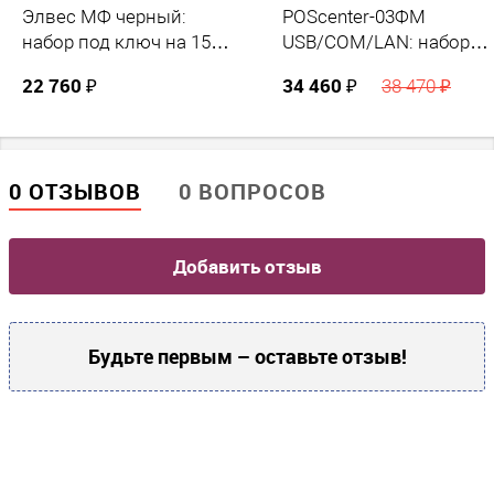
Элвес МФ черный:
POScenter-03ФM
набор под ключ на 15
USB/COM/LAN: набор
месяцев + ПОДАРОК
под ключ на 15 месяцев
22 760 ₽
34 460 ₽
38 470 ₽
+ ПОДАРОК
0 ОТЗЫВОВ
0 ВОПРОСОВ
Добавить отзыв
Будьте первым – оставьте отзыв!