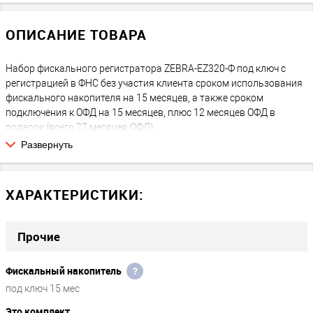
ОПИСАНИЕ ТОВАРА
Набор фискального регистратора ZEBRA-EZ320-Ф под ключ с
регистрацией в ФНС без участия клиента сроком использования
фискального накопителя на 15 месяцев, а также сроком
подключения к ОФД на 15 месяцев, плюс 12 месяцев ОФД в
подарок (всего 27 месяцев ОФД).
Развернуть
ЧТО ВЫ ПОЛУЧАЕТЕ:
После покупки Вы получаете полностью готовый к работе
фискальный регистратор, зарегистрированный в ФНС. Никаких
ХАРАКТЕРИСТИКИ:
дополнительных или скрытых платежей на следующие 15
месяцев нет, за исключением покупки расходных материалов:
чековая лента, возможные затраты на подключение к интернету
Прочие
через СИМ-карту либо WiFi.
Фискальный накопитель
?
ЧТО ПОТРЕБУЕТСЯ В БУДУЩЕМ
Через 15 месяцев работы потребуется замена ФН, а продлить
под ключ 15 мес
договор с ОФД необходимо будет через 27 месяцев.
Это комплект