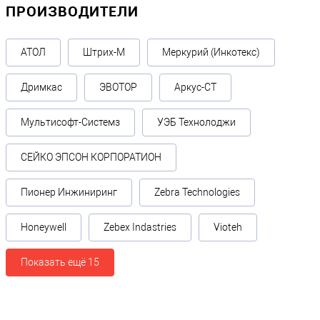
ПРОИЗВОДИТЕЛИ
АТОЛ
Штрих-М
Меркурий (Инкотекс)
Дримкас
ЭВОТОР
Аркус-СТ
Мультисофт-Системз
УЭБ Технолоджи
СЕЙКО ЭПСОН КОРПОРАТИОН
Пионер Инжиниринг
Zebra Technologies
Honeywell
Zebex Indastries
Vioteh
Показать ещё 15