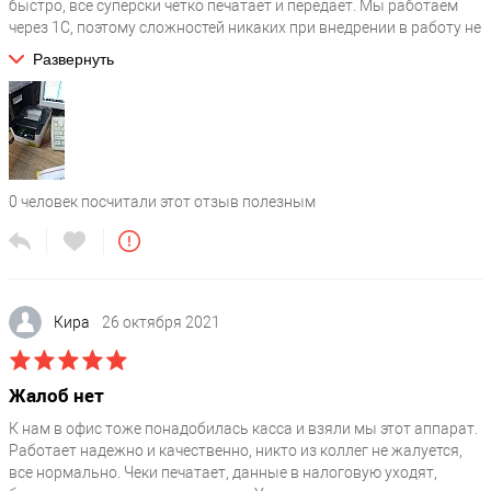
быстро, все суперски четко печатает и передает. Мы работаем
через 1С, поэтому сложностей никаких при внедрении в работу не
было. Помимо этой модели в некоторых точка стоит у меня Атол
Развернуть
30Ф - как по мне, всё тоже самое. Единственные отличия в
скорости и внешнем облике устройств. Штрих работает шустрее
Атола. Со всеми задачами справляется надежно они оба.
0
человек посчитали этот отзыв полезным
Кира
26 октября 2021
Жалоб нет
К нам в офис тоже понадобилась касса и взяли мы этот аппарат.
Работает надежно и качественно, никто из коллег не жалуется,
все нормально. Чеки печатает, данные в налоговую уходят,