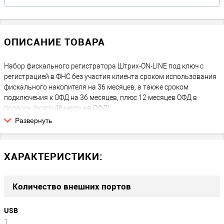
ОПИСАНИЕ ТОВАРА
Набор фискального регистратора Штрих-ON-LINE под ключ с
регистрацией в ФНС без участия клиента сроком использования
фискального накопителя на 36 месяцев, а также сроком
подключения к ОФД на 36 месяцев, плюс 12 месяцев ОФД в
подарок (всего 48 месяцев ОФД).
Развернуть
ЧТО ВЫ ПОЛУЧАЕТЕ:
После покупки Вы получаете полностью готовый к работе
Фискальный регистратор, зарегистрированный в ФНС. Никаких
ХАРАКТЕРИСТИКИ:
дополнительных или скрытых платежей на следующие 36
месяцев нет, за исключением покупки расходных материалов:
чековая лента, возможные затраты на подключение к интернету
Количество внешних портов
через СИМ-карту либо WiFi.
USB
ЧТО ПОТРЕБУЕТСЯ В БУДУЩЕМ
1
Через 36 месяцев работы потребуется замена ФН, а продлить