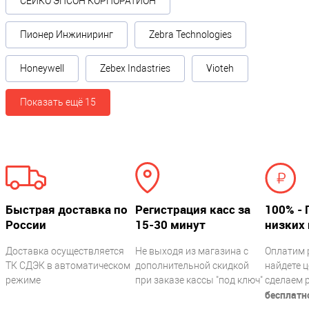
СЕЙКО ЭПСОН КОРПОРАТИОН
Пионер Инжиниринг
Zebra Technologies
Honeywell
Zebex Indastries
Vioteh
Показать ещё 15
Быстрая доставка по
Регистрация касс за
100% - 
России
15-30 минут
низких 
Доставка осуществляется
Не выходя из магазина с
Оплатим 
ТК СДЭК в автоматическом
дополнительной скидкой
найдете ц
режиме
при заказе кассы "под ключ"
сделаем 
бесплатн