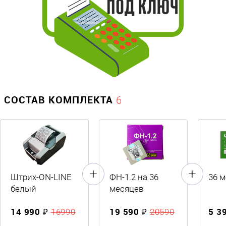
СОСТАВ КОМПЛЕКТА
6
Штрих-ON-LINE
ФН-1.2 на 36
36 
белый
месяцев
14 990 ₽
19 590 ₽
5 3
16990
20590