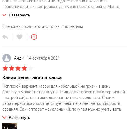
больше ж от нее ничего и не надо. Уж не знаю как она в
первоначальных настройках, для меня все это сложно. Мы не
заморачивались, оплатили сразу все, чтобы нам ее просто
Развернуть
привезли, все настроили и подключили, а мы могли на ней
просто работать. Ожидания оправдывает.
0
человек посчитали этот отзыв полезным
Анди
14 сентября 2021
Какая цена такая и касса
Неплохой вариант кассы для небольшой нагрузки в день
большую может не потянуть. Пришлось повозиться с первичной
настройкой, а так в использовании незамысловата. Своим
характеристикам соответствует чеки печатает четко, скорость
средняя. Сам аппарат немаленький, покупая нужно учитывать
место установить. Может зажевывать ленту если ее неровно
Развернуть
вставить. В принципе аппарат рабочий.