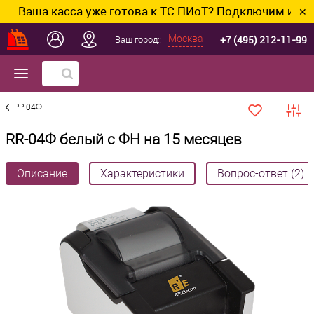
ша касса уже готова к ТС ПИоТ? Подключим и настрои
✕
+7 (495) 212-11-99
Москва
Ваш город::
РР-04Ф
RR-04Ф белый с ФН на 15 месяцев
Описание
Характеристики
Вопрос-ответ (2)