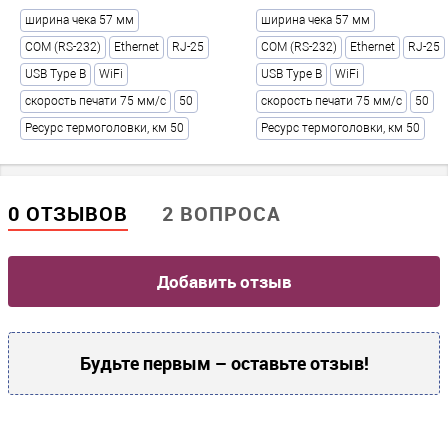
буфет / цветочный магазин / фаст-фуд / фитнес клуб / кафе /
ширина чека 57 мм
ширина чека 57 мм
кинотеатр / клиника / изготовление ключей / кофейня /
COM (RS-232)
Ethernet
RJ-25
COM (RS-232)
Ethernet
RJ-25
комиссионный магазин / ломбард / магазин автозапчастей /
USB Type B
WiFi
USB Type B
WiFi
магазин в инстаграм / агенство недвижимости / нотариус /
одежда / офис / продажа пива / ресторан / розничный магазин
скорость печати 75 мм/с
50
скорость печати 75 мм/с
50
/ школа / шиномонтаж / столовая / театр / продажа товаров /
Ресурс термоголовки, км 50
Ресурс термоголовки, км 50
турагентство / услуги / гипермаркет / маленький магазин /
супермаркет / универмаг / интернет-магазин / магазин /
парикмахерская / салон красоты / АЗС / пункт выдачи
0 ОТЗЫВОВ
2 ВОПРОСА
Прочие
Фискальный накопитель
?
Добавить отзыв
15 месяцев
Соответствие 54ФЗ
?
Да
Будьте первым – оставьте отзыв!
Это комплект
Да
Производитель