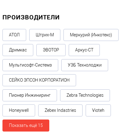
РР-Электро
ПРОИЗВОДИТЕЛИ
Модель
РР-04Ф
Комплектация
?
АТОЛ
Штрих-М
Меркурий (Инкотекс)
ФН на 15 месяцев
Дримкас
ЭВОТОР
Аркус-СТ
Мультисофт-Системз
УЭБ Технолоджи
СЕЙКО ЭПСОН КОРПОРАТИОН
Пионер Инжиниринг
Zebra Technologies
Honeywell
Zebex Indastries
Vioteh
Показать ещё 15