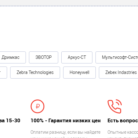
Дримкас
ЭВОТОР
Аркус-СТ
Мультисофт-Сист
г
Zebra Technologies
Honeywell
Zebex Indastries
за 15-30
100% - Гарантия низких цен
Есть вопрос
Оплатим разницу, если вы найдете
Опытные касс