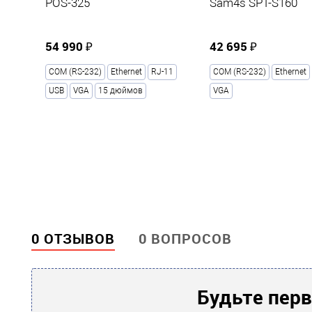
POS-325
Sam4s SPT-S160
Физические параметры
54 990 ₽
42 695 ₽
372 / 252 / 290
Габариты без упаковки (д/ш/в)
COM (RS-232)
Ethernet
RJ-11
COM (RS-232)
Ethernet
USB
VGA
15 дюймов
VGA
Прочие
Posiflex
Производитель
12
Гарантия, месяцев
0 ОТЗЫВОВ
0 ВОПРОСОВ
Будьте перв