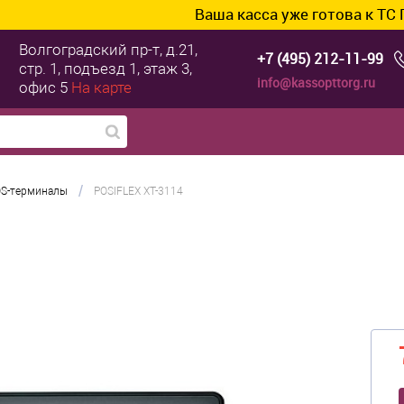
Ваша касса уже готова к ТС ПИоТ? П
Волгоградский пр-т, д.21,
+7 (495) 212-11-99
стр. 1, подъезд 1, этаж 3,
info@kassopttorg.ru
офис 5
На карте
/
S-терминалы
POSIFLEX XT-3114