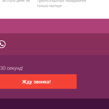
 За спрос денег не
Просто и быстро: понадобится
только паспорт.
 30 секунд!
Жду звонка!