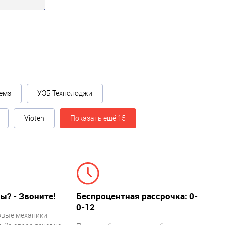
емз
УЭБ Технолоджи
Vioteh
Показать ещё 15
ы? - Звоните!
Беспроцентная рассрочка: 0-
0-12
овые механики