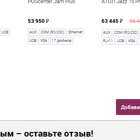
POScenter Jam Plus
АТОЛ Jazz 15 P
53 950 ₽
63 445 ₽
66 4
USB
AUX
COM (RS-232)
Ethernet
AUX
COM (RS-232)
USB
VGA
17 дюймов
RJ-11
USB
VGA
Добави
ым – оставьте отзыв!