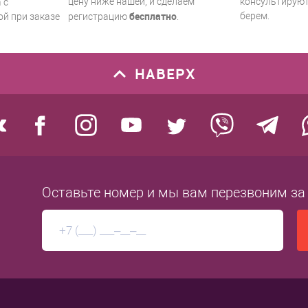
цену ниже нашей, и сделаем
консультируют.
 с
бесплатно
берем.
й при заказе
регистрацию
.
НАВЕРХ
Оставьте номер
и мы вам перезвоним
за