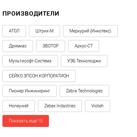
ПРОИЗВОДИТЕЛИ
АТОЛ
Штрих-М
Меркурий (Инкотекс)
Дримкас
ЭВОТОР
Аркус-СТ
Мультисофт-Системз
УЭБ Технолоджи
СЕЙКО ЭПСОН КОРПОРАТИОН
Пионер Инжиниринг
Zebra Technologies
Honeywell
Zebex Indastries
Vioteh
Показать ещё 15