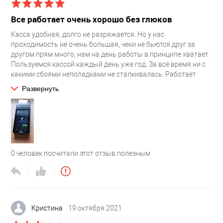
то ситуация налаживается. Если и телефон начинает плохо
связь ловить, то тут уже пиши пропало. С внешним
Все работает очень хорошо без глюков
терминалом таких проблем нет, похоже на нем обработка
данных идет по-другому. Техподдержка занимается
Касса удобная, долго не разряжается. Но у нас
отписками, а не вопросы решает
проходимость не очень большая, чеки не бьются друг за
другом прям много, нам на день работы в принципе хватает.
Пользуемся кассой каждый день уже год. За всё время ни с
какими сбоями неполадками не сталкивалась. Работает
стабильно, ничего не глючит. Сканером тоже пользуемся без
Развернуть
проблем, сканирует быстро, все пропикивает как надо.
Дополнительно еще устанавливала пакет приложений для
развозной торговли и округлятор. Только с округлятором
была один раз ситуация, что он не работал. Там один день
какой-то сбой был. А в целом всё нормально в кассе
работает.
0
человек посчитали этот отзыв полезным
Кристина
19 октября 2021