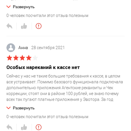
печатает большие чеки из-за чего лента быстро расходуется
Развернуть
0
человек посчитали этот отзыв полезным
Анна
28 сентября 2021
Особых нареканий к кассе нет
Сейчас у нас не такие большие требования к кассе, в целом
все устраивает. Помимо базового функционала подключала
дополнительно приложения Агентские реквизиты и Чек
коррекции, стоят они в районе 100 рублей, не знаю почему
всех так пугают платные приложения у Эвотора. За год
пользования кассой только один раз была какая-то
Развернуть
проблема, но я самостоятельно с ней справилась, сейчас уже
0
человек посчитали этот отзыв полезным
и не вспомню что конкретно там было