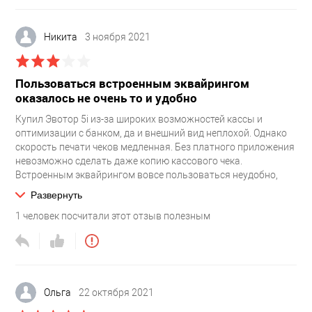
Никита
3 ноября 2021
Пользоваться встроенным эквайрингом
оказалось не очень то и удобно
Купил Эвотор 5i из-за широких возможностей кассы и
оптимизации с банком, да и внешний вид неплохой. Однако
скорость печати чеков медленная. Без платного приложения
невозможно сделать даже копию кассового чека.
Встроенным эквайрингом вовсе пользоваться неудобно,
было бы проще с экраном для покупателя. А так нужно
Развернуть
постоянно кассу поворачивать к клиенту. В итоге мы от этого
1
человек посчитали этот отзыв полезным
отказались и установили внешний терминал. В связке с
кассой работает надежно. Встроенный платежный модуль
разработчик вряд ли до ума доведет, не его специализация.
В тестовых условиях работает всё, а в реальной жизни
появляются проблемы, в основном из-за нестабильной
связи, возможно ошибка последовательности обработки
Ольга
22 октября 2021
данных. Если подключить внешний телефон с раздачей Wi-Fi,