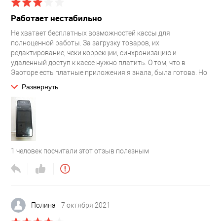
Работает нестабильно
Не хватает бесплатных возможностей кассы для
полноценной работы. За загрузку товаров, их
редактирование, чеки коррекции, синхронизацию и
удаленный доступ к кассе нужно платить. О том, что в
Эвоторе есть платные приложения я знала, была готова. Но
не ожидала, что некоторые приложения будут вылетать,
Развернуть
медленно работать, тормозить работу кассы. В остальном
же устройство простое, разберется даже школьник. Меню
достаточно простое, на экране высвечивается все
необходимое. Проблем с поиском функций не происходило.
Ну и касса очень прихотлива, нестабильное интернет
соединение не жалует.
1
человек посчитали этот отзыв полезным
Полина
7 октября 2021