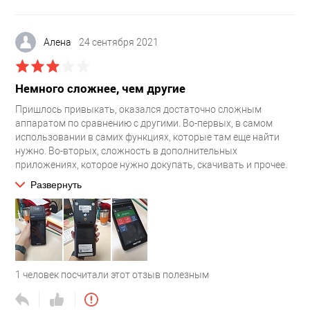
Алена
24 сентября 2021
Немного сложнее, чем другие
Пришлось привыкать, оказался достаточно сложным
аппаратом по сравнению с другими. Во-первых, в самом
использовании в самих функциях, которые там еще найти
нужно. Во-вторых, сложность в дополнительных
приложениях, которое нужно докупать, скачивать и прочее.
В конечном счете мы используем кассу только для печати
Развернуть
чеков, больше не для чего, всё остальное мне не удобно
оказалось. У нас специфика работы такая, что максимум
один два человека в день пробивается, скорость печати нам
не важна, нам важен сам принцип удобства работы
кассового аппарата, в плане возвратов если нужно,
регистрация, оплата по банковской карте или наличные, вот
1
человек посчитали этот отзыв полезным
с этим были у сотрудников проблемы, по сравнению с
другими кассами. Сейчас то привыкли конечно, но время
пришлось потратить.