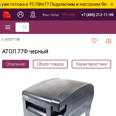
отова к ТС ПИоТ? Подключим и настроим без лишних х
✕
+7 (495) 212-11-99
Москва
Ваш город::
АТОЛ 77Ф
АТОЛ 77Ф черный
Описание
Обзор товара
Характеристики