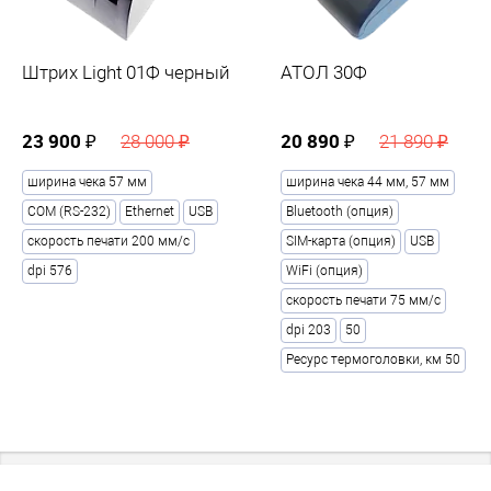
1700
Вес БРУТТО (в граммах)
?
Штрих Light 01Ф черный
АТОЛ 30Ф
2.5
23 900 ₽
20 890 ₽
28 000 ₽
21 890 ₽
Аккумулятор
ширина чека 57 мм
ширина чека 44 мм, 57 мм
Наличие аккумулятора
?
COM (RS-232)
Ethernet
USB
Bluetooth (опция)
нет
скорость печати 200 мм/с
SIM-карта (опция)
USB
dpi 576
WiFi (опция)
Питание
скорость печати 75 мм/с
dpi 203
50
Мощность, Вт
Ресурс термоголовки, км 50
60
Потребляемый ток, A
2