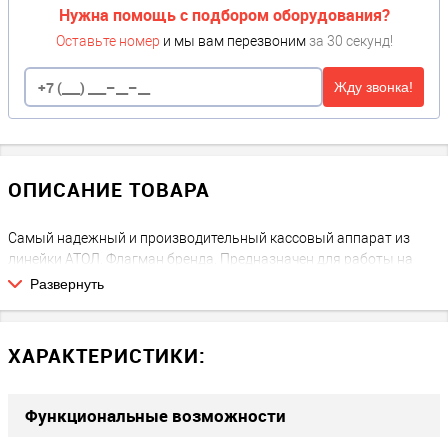
Нужна помощь с подбором оборудования?
Оставьте номер
и мы вам перезвоним
за 30 секунд!
Жду звонка!
ОПИСАНИЕ ТОВАРА
Самый надежный и производительный кассовый аппарат из
линейки АТОЛ. Флагман бренда. Предназначен для работы на
предприятиях с повышенной нагрузкой.
Развернуть
При работе без ФН подойдет для плательщиков ЕНВД и патента,
кому необязательно устанавливать кассовый аппарат, но
возможно он понадобится в будущем.
ХАРАКТЕРИСТИКИ:
Флагман линейки АТОЛ
Функциональные возможности
Популярный среди ритейлеров