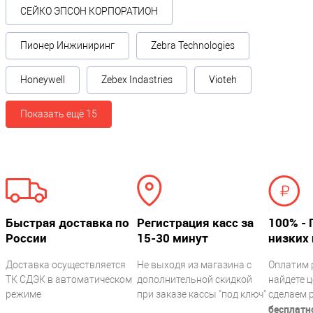
СЕЙКО ЭПСОН КОРПОРАТИОН
Пионер Инжиниринг
Zebra Technologies
Honeywell
Zebex Indastries
Vioteh
Показать ещё 15
Быстрая доставка по
Регистрация касс за
100% - 
России
15-30 минут
низких 
Доставка осуществляется
Не выходя из магазина с
Оплатим 
ТК СДЭК в автоматическом
дополнительной скидкой
найдете ц
режиме
при заказе кассы "под ключ"
сделаем 
бесплатн