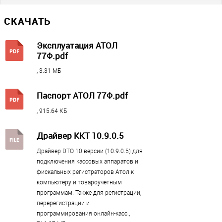
нет
СКАЧАТЬ
Количество внешних портов
Эксплуатация АТОЛ
77Ф.pdf
USB
, 3.31 МБ
1
Паспорт АТОЛ 77Ф.pdf
Принтер
, 915.64 КБ
Автоотрезчик чеков
Драйвер ККТ 10.9.0.5
есть
Ширина чековой ленты
Драйвер DTO 10 версии (10.9.0.5) для
подключения кассовых аппаратов и
57 мм / 80 мм
фискальных регистраторов Атол к
Скорость печати, мм в секунду
компьютеру и товароучетным
300
программам. Также для регистрации,
перерегистрации и
Тип печати
?
программирования онлайн-касс.,
Термопринтер