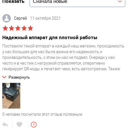
Показать
18
Модель
Сергей
11 октября 2021
Атол 77Ф
Интеграции
?
Надежный аппарат для плотной работы
1С / МойСклад / Трактиръ / R-Keeper / Честный знак / Tillypad XL
/ Сбис розница / Айтида / R-Keeper lite / Quick Resto
Поставили такой аппарат в каждый наш магазин, проходимость
у нас большая для нас была важна его надежность и
производительность, с этим он нас не подвел. Очереди у нас
часто и в час пик с нагрузкой справляется, оперативно
генерирует QR-коды и печатает чеки, есть автоотрезчик. Также
порадовали широкие возможности для настройки текстовых
Развернуть
шаблонов и логотипа на чеке. Основная позиция в ассортименте
у нас алкоголь, нам была необходима работа с ЕГАИС, для этого
он тоже подходит. Цена оправдывает качество, ничего не
скрепит, не тормозит, нож не западает, в целом устройство не
приносит дополнительных проблем.
0
человек посчитали этот отзыв полезным