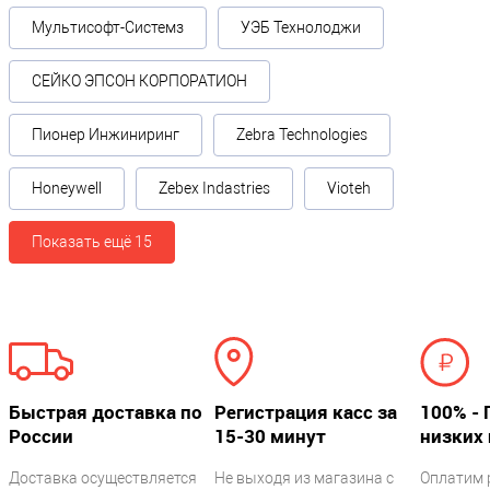
Мультисофт-Системз
УЭБ Технолоджи
СЕЙКО ЭПСОН КОРПОРАТИОН
Пионер Инжиниринг
Zebra Technologies
Honeywell
Zebex Indastries
Vioteh
Показать ещё 15
Быстрая доставка по
Регистрация касс за
100% - 
России
15-30 минут
низких 
Доставка осуществляется
Не выходя из магазина с
Оплатим 