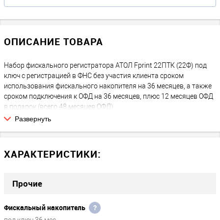
ОПИСАНИЕ ТОВАРА
Набор фискального регистратора АТОЛ Fprint 22ПТК (22Ф) под
ключ с регистрацией в ФНС без участия клиента сроком
использования фискального накопителя на 36 месяцев, а также
сроком подключения к ОФД на 36 месяцев, плюс 12 месяцев ОФД
в подарок (всего 48 месяцев ОФД).
Развернуть
ЧТО ВЫ ПОЛУЧАЕТЕ:
После покупки Вы получаете полностью готовый к работе
Фискальный регистратор, зарегистрированный в ФНС. Никаких
ХАРАКТЕРИСТИКИ:
дополнительных или скрытых платежей на следующие 36
месяцев нет, за исключением покупки расходных материалов:
чековая лента, возможные затраты на подключение к интернету
Прочие
через СИМ-карту либо WiFi.
Фискальный накопитель
?
ЧТО ПОТРЕБУЕТСЯ В БУДУЩЕМ