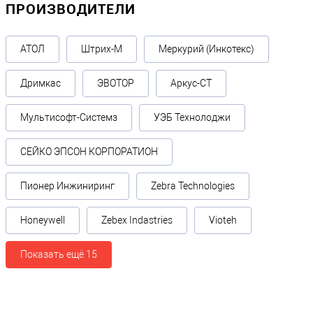
ПРОИЗВОДИТЕЛИ
АТОЛ
Штрих-М
Меркурий (Инкотекс)
Дримкас
ЭВОТОР
Аркус-СТ
Мультисофт-Системз
УЭБ Технолоджи
СЕЙКО ЭПСОН КОРПОРАТИОН
Пионер Инжиниринг
Zebra Technologies
Honeywell
Zebex Indastries
Vioteh
Показать ещё 15