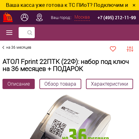
а касса уже готова к ТС ПИоТ? Подключим и настроим
✕
+7 (495) 212-11-99
Москва
Ваш город::
на 36 месяцев
АТОЛ Fprint 22ПТК (22Ф): набор под ключ
на 36 месяцев + ПОДАРОК
Описание
Обзор товара
Характеристики