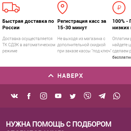
Быстрая доставка по
Регистрация касс за
100% - 
России
15-30 минут
низких 
Доставка осуществляется
Не выходя из магазина с
Оплатим 
ТК СДЭК в автоматическом
дополнительной скидкой
найдете ц
режиме
при заказе кассы "под ключ"
сделаем 
бесплатн
НАВЕРХ
НУЖНА ПОМОЩЬ С ПОДБОРОМ