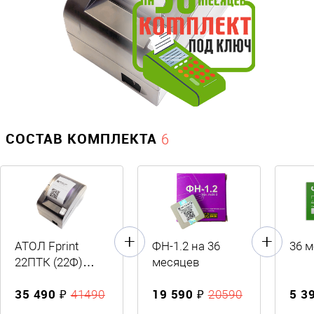
СОСТАВ КОМПЛЕКТА
6
АТОЛ Fprint
ФН-1.2 на 36
36 
22ПТК (22Ф)
месяцев
черный
35 490 ₽
19 590 ₽
5 3
41490
20590