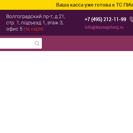
Ваша касса уже готова к ТС ПИоТ? Подключ
Волгоградский пр-т, д.21,
+7 (495) 212-11-99
стр. 1, подъезд 1, этаж 3,
info@kassopttorg.ru
офис 5
На карте