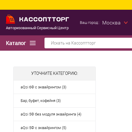
Москва
Ваш город::
Авторизованный Сервисный Центр
Каталог
УТОЧНИТЕ КАТЕГОРИЮ:
aQsi 6Ф с эквайрингом (3)
Бар, буфет, кофейня (3)
aQsi 5Ф без модуля эквайринга (4)
aQsi 5Ф с эквайрингом (5)