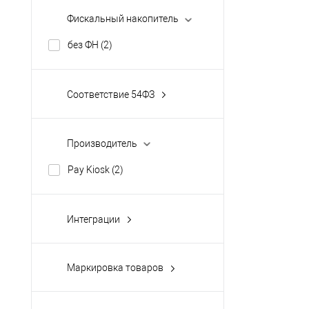
Фискальный накопитель
без ФН
(2)
Соответствие 54ФЗ
Да
(2)
Производитель
Pay Kiosk
(2)
Интеграции
1С
(2)
выгрузка в Excel
(2)
Маркировка товаров
загрузка из Excel
(2)
Белье
(2)
Orange Data
(2)
Верхняя одежда
(2)