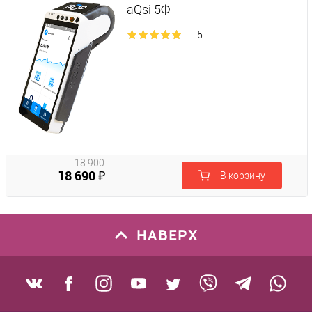
aQsi 5Ф
5
18 900
18 690 ₽
В корзину
₽
НАВЕРХ