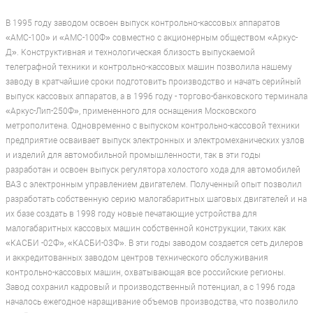
В 1995 году заводом освоен выпуск контрольно-кассовых аппаратов
«АМС-100» и «АМС-100Ф» совместно с акционерным обществом «Аркус-
Д». Конструктивная и технологическая близость выпускаемой
телеграфной техники и контрольно-кассовых машин позволила нашему
заводу в кратчайшие сроки подготовить производство и начать серийный
выпуск кассовых аппаратов, а в 1996 году - торгово-банковского терминала
«Аркус-Лип-250Ф», примененного для оснащения Московского
метрополитена. Одновременно с выпуском контрольно-кассовой техники
предприятие осваивает выпуск электронных и электромеханических узлов
и изделий для автомобильной промышленности, так в эти годы
разработан и освоен выпуск регулятора холостого хода для автомобилей
ВАЗ с электронным управлением двигателем. Полученный опыт позволил
разработать собственную серию малогабаритных шаговых двигателей и на
их базе создать в 1998 году новые печатающие устройства для
малогабаритных кассовых машин собственной конструкции, таких как
«КАСБИ -02Ф», «КАСБИ-03Ф». В эти годы заводом создается сеть дилеров
и аккредитованных заводом центров технического обслуживания
контрольно-кассовых машин, охватывающая все российские регионы.
Завод сохранил кадровый и производственный потенциал, а с 1996 года
началось ежегодное наращивание объемов производства, что позволило