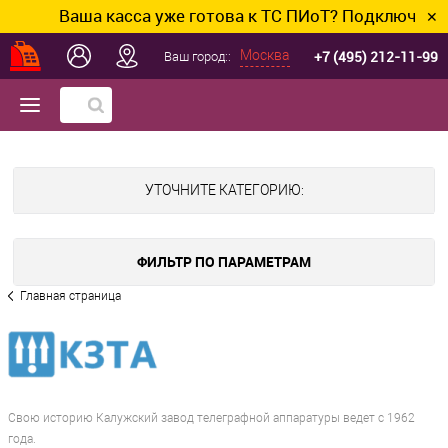
Ваша касса уже готова к ТС ПИоТ? Подключим и н
✕
+7 (495) 212-11-99
Москва
Ваш город::
УТОЧНИТЕ КАТЕГОРИЮ:
ФИЛЬТР ПО ПАРАМЕТРАМ
Главная страница
Свою историю Калужский завод телеграфной аппаратуры ведет с 1962
года.