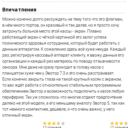
Впечатления
Можно конечно долго рассуждать на тему того что это флагман,
в нём много портов, он красивый и так далее, но я просто хочу
затронуть больное место этой кассы - экран. Плавно
работающий экран с чёткой картинкой это залог успеха
психического здоровья сотрудника, который будет работать с
данным аппаратом. К сожалению здесь всё хуже некуда. Каждый
раз, регистрируя кассовый аппарат клиенту, я ввожу данные его
организации и каждый раз матерюсь по поводу отзывчивости
сенсора. Мне даже не сразу приходит в голову касса с
планшетом хуже чем у Эвотор 7.3 и это очень расстраивает.
Если конечно закрыть глаза на такой крупный косяк с экраном,
то вас ждёт работа с относительно стабильным программным
обеспечением Эвотор и возможность подключить к кассе любую
периферию. Так уж сложилось что многие отдают предпочтение
далеко не этой модели, а его меньшему аналогу Эвотор 5, так как
тот немного компактнее, дешевле, и что очень важно, у него
отличный экран.
12 отзывов
12 отзыво