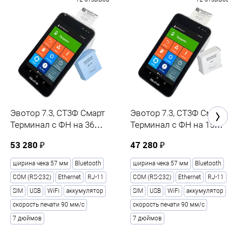
Эвотор 7.3, СТ3Ф Смарт
Эвотор 7.3, СТ3Ф Смарт
Терминал с ФН на 36
Терминал с ФН на 15
месяцев
месяцев
53 280 ₽
47 280 ₽
ширина чека 57 мм
Bluetooth
ширина чека 57 мм
Bluetooth
COM (RS-232)
Ethernet
RJ-11
COM (RS-232)
Ethernet
RJ-11
SIM
USB
WiFi
аккумулятор
SIM
USB
WiFi
аккумулятор
скорость печати 90 мм/с
скорость печати 90 мм/с
7 дюймов
7 дюймов