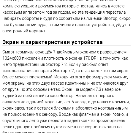
комплектующих и документов которые поставлялись вместе с
кассовым аппаратом год за годом, но эта тенденция перестала
набирать обороты и судя по собратьям из линейки Эвотор, скоро
вся бумажная мишура, в том числе и паспорт устройства, уйдут в
электронный вариант.
Экран и характеристики устройства
Смарт-терминал оснащён 7-дюймовым экраном с разрешением
1024х600 пикселей и плотностью экрана 170 DPI, в точности как
и его предшественник Эвотор 7.2. Если у вас был опыт
использования аппарата Эвотор 7.2, то вы знаете что там экран
более-менее приемлемый. Исходя из этого формируется мнение,
мол экраны на этих двух кассах идентичны и не отличаются друг
от друга, но это совсем не так. Экран на модели 7.3 наверное
худший из всей линейки касс Эвотор. Начиная от первого
знакомства с данной моделью, лет 5 назад, и до нашего времени,
экран здесь так и остался блеклым и абсолютно неотзывчивым
на прикосновения к сенсору. Вроде как флагман а экран говно, и
спустя много лет я уже перестал надеяться что производитель
решит данную проблему путём замены сенсорного экрана на