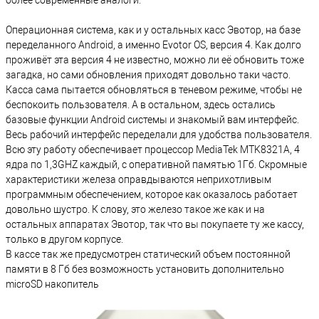
более современные аналоги.
Операционная система, как и у остальных касс Эвотор, на базе
переделанного Android, а именно Evotor OS, версия 4. Как долго
проживёт эта версия 4 не известно, можно ли её обновить тоже
загадка, но сами обновления приходят довольно таки часто.
Касса сама пытается обновляться в теневом режиме, чтобы не
беспокоить пользователя. А в остальном, здесь остались
базовые функции Android системы и знакомый вам интерфейс.
Весь рабочий интерфейс переделали для удобства пользователя.
Всю эту работу обеспечивает процессор MediaTek MTK8321A, 4
ядра по 1,3GHZ каждый, с оперативной памятью 1Гб. Скромные
характеристики железа оправдываются неприхотливым
программным обеспечением, которое как оказалось работает
довольно шустро. К слову, это железо такое же как и на
остальных аппаратах Эвотор, так что вы покупаете ту же кассу,
только в другом корпусе.
В кассе так же предусмотрен статический объем постоянной
памяти в 8 Гб без возможность установить дополнительно
microSD накопитель