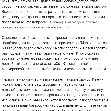
реквизиты агента и так далее, то вам нужно будет докупать
сторонние программы в магазине приложений на сайте Эвотор.
Всё это дополнительные затраты, которые должны освещаться
перед покупкой данного аппарата, а не возникать сюрпризами
после возникшего вопроса : "
А почему я не могу бесплатно
загрузить базу товаров из Excel в кассу?
"
С появлением обязательно маркировки продукции на Эвоторе
придётся докупать дорогостоящее приложение "Маркировка" за
6000 рублей/год за одну кассу. Многие предприниматели десять
раз подумали, нужна им такая касса или нет. Кто-то скрипя
зубами покупает это приложение, а кто-то просто покупает
достойный, как по мне, аналог - aQsi 5Ф с бесплатной
маркировкой, встроенным банковским терминалом и сканером.
Нельзя не упомянуть личный кабинет на сайте Эвотор. К нему
можно подключить ваш кассовый аппарат, который в
дальнейшем можно отслеживать через специальную таблицу
- смотреть все денежные операции как на одной кассе так и на
нескольких. Сам личный кабинет с любезностью предлагает вам
привязать вашу банковскую карту для дальнейших платежей за
различные приложения или услуги. По сути если вы не