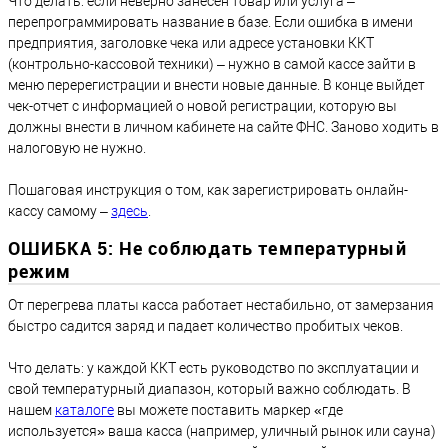
Что делать: если неверно занесен товар или услуга –
перепрограммировать название в базе. Если ошибка в имени
предприятия, заголовке чека или адресе установки ККТ
(контрольно-кассовой техники) – нужно в самой кассе зайти в
меню перерегистрации и внести новые данные. В конце выйдет
чек-отчет с информацией о новой регистрации, которую вы
должны внести в личном кабинете на сайте ФНС. Заново ходить в
налоговую не нужно.
Пошаговая инструкция о том, как зарегистрировать онлайн-
кассу самому –
здесь
.
ОШИБКА 5: Не соблюдать температурный
режим
От перегрева платы касса работает нестабильно, от замерзания
быстро садится заряд и падает количество пробитых чеков.
Что делать: у каждой ККТ есть руководство по эксплуатации и
свой температурный диапазон, который важно соблюдать. В
нашем
каталоге
вы можете поставить маркер «где
используется» ваша касса (например, уличный рынок или сауна)