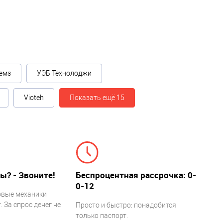
емз
УЭБ Технолоджи
Vioteh
Показать ещё 15
ы? - Звоните!
Беспроцентная рассрочка: 0-
0-12
овые механики
 За спрос денег не
Просто и быстро: понадобится
только паспорт.