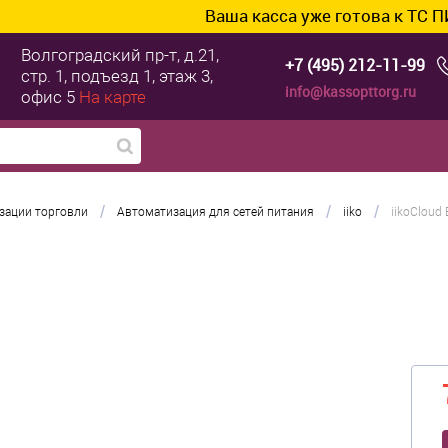
Ваша касса уже готова к ТС ПИоТ? П
Волгоградский пр-т, д.21,
+7 (495) 212-11-99
стр. 1, подъезд 1, этаж 3,
info@kassopttorg.ru
офис 5
На карте
/
/
/
зации торговли
Автоматизация для сетей питания
iiko
iikoCloud 