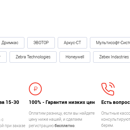
Дримкас
ЭВОТОР
Аркус-СТ
Мультисофт-Сист
г
Zebra Technologies
Honeywell
Zebex Indastries
за 15-30
100% - Гарантия низких цен
Есть вопрос
Оплатим разницу, если вы найдете
Опытные касс
цену ниже нашей, и сделаем
консультируют.
 с
бесплатно
берем.
й при заказе
регистрацию
.