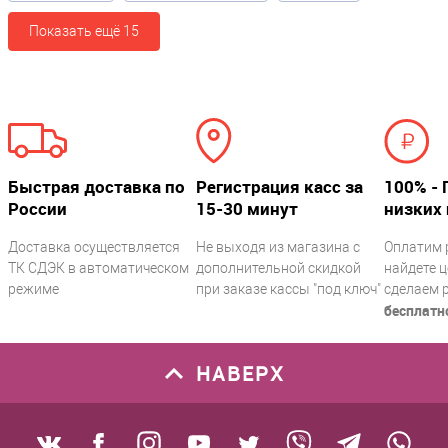
Показать ещё 15
Быстрая доставка по
Регистрация касс за
100% - 
России
15-30 минут
низких 
Доставка осуществляется
Не выходя из магазина с
Оплатим 
ТК СДЭК в автоматическом
дополнительной скидкой
найдете ц
режиме
при заказе кассы "под ключ"
сделаем 
бесплатн
НАВЕРХ