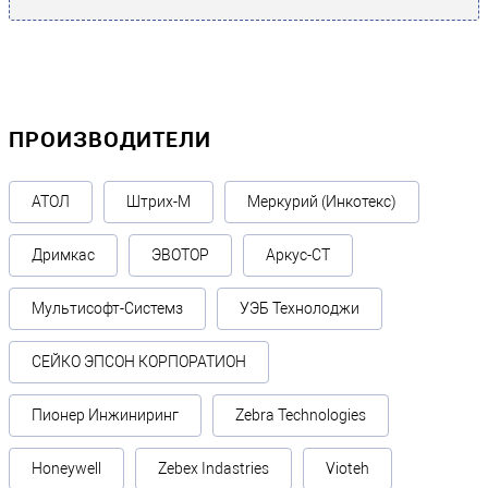
ПРОИЗВОДИТЕЛИ
АТОЛ
Штрих-М
Меркурий (Инкотекс)
Дримкас
ЭВОТОР
Аркус-СТ
Мультисофт-Системз
УЭБ Технолоджи
СЕЙКО ЭПСОН КОРПОРАТИОН
Пионер Инжиниринг
Zebra Technologies
Honeywell
Zebex Indastries
Vioteh