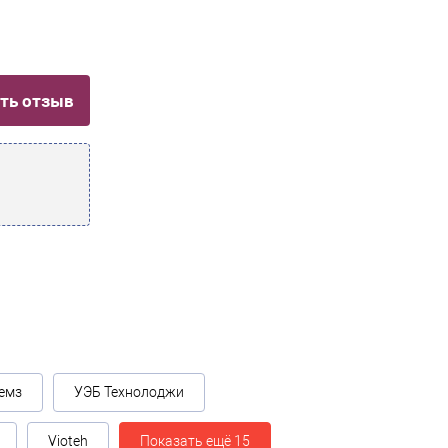
ть отзыв
емз
УЭБ Технолоджи
Vioteh
Показать ещё 15