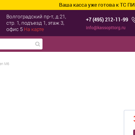
Ваша касса уже готова к ТС ПИоТ? Под
Волгоградский пр-т, д.21,
+7 (495) 212-11-99
стр. 1, подъезд 1, этаж 3,
info@kassopttorg.ru
офис 5
На карте
en M6