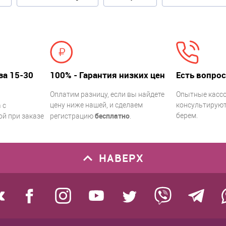
за 15-30
100% - Гарантия низких цен
Есть вопрос
Оплатим разницу, если вы найдете
Опытные касс
цену ниже нашей, и сделаем
консультируют.
 с
бесплатно
берем.
й при заказе
регистрацию
.
НАВЕРХ