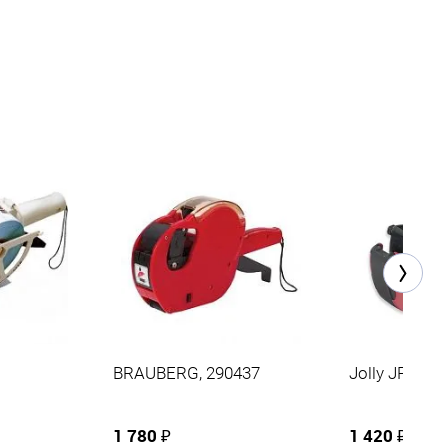
BRAUBERG, 290437
Jolly JP8
1 780 ₽
1 420 ₽