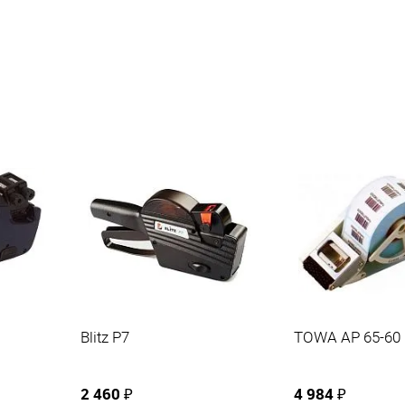
Blitz P7
TOWA AP 65-60
2 460 ₽
4 984 ₽