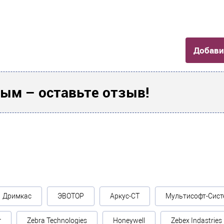
Добави
ым – оставьте отзыв!
Дримкас
ЭВОТОР
Аркус-СТ
Мультисофт-Сист
г
Zebra Technologies
Honeywell
Zebex Indastries