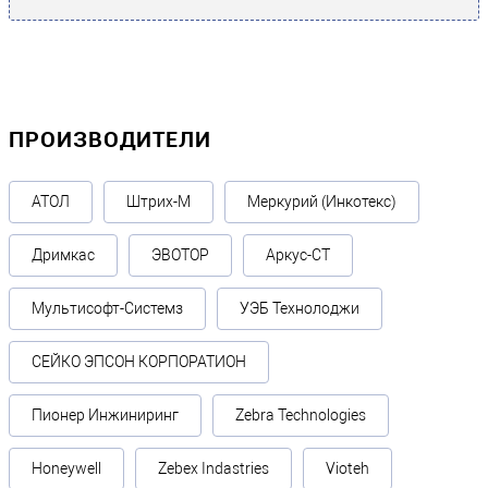
ПРОИЗВОДИТЕЛИ
АТОЛ
Штрих-М
Меркурий (Инкотекс)
Дримкас
ЭВОТОР
Аркус-СТ
Мультисофт-Системз
УЭБ Технолоджи
СЕЙКО ЭПСОН КОРПОРАТИОН
Пионер Инжиниринг
Zebra Technologies
Honeywell
Zebex Indastries
Vioteh