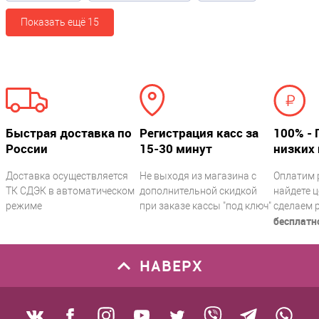
Показать ещё 15
Быстрая доставка по
Регистрация касс за
100% - 
России
15-30 минут
низких 
Доставка осуществляется
Не выходя из магазина с
Оплатим 
ТК СДЭК в автоматическом
дополнительной скидкой
найдете ц
режиме
при заказе кассы "под ключ"
сделаем 
бесплатн
НАВЕРХ