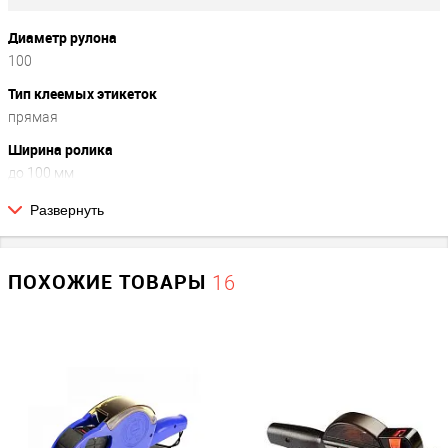
Диаметр рулона
100
Тип клеемых этикеток
прямая
Ширина ролика
до 100 мм
Развернуть
Прочие
Производитель
ПОХОЖИЕ ТОВАРЫ
16
Towa