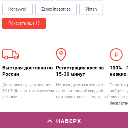
Honeywell
Zebex Indastries
Vioteh
Показать ещё 15
Быстрая доставка по
Регистрация касс за
100% - 
России
15-30 минут
низких 
Доставка осуществляется
Не выходя из магазина с
Оплатим 
ТК СДЭК в автоматическом
дополнительной скидкой
найдете ц
режиме
при заказе кассы "под ключ"
сделаем 
бесплатн
НАВЕРХ