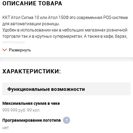
ОПИСАНИЕ ТОВАРА
ККТ Атол Сигма 10 или Атол 150Ф это современная POS-система
для автоматизации розницы.
Удобен в использовании как в небольших магазинах розничной
торговли так и в крупных супермаркетах. А также в кафе, барах,
ресторанах.
Поставляется с предустановленным программным
Развернуть
обеспечением для автоматизации - Qasl.
ФН на 36 месяцев подойдет для любого типа налогообложения и
вида деятельности. Откройте для своего бизнеса новые
ХАРАКТЕРИСТИКИ:
горизонты с кассовым аппаратом Атол Сигма 10, оснащенным
фискальным накопителем на целых 36 месяцев! Это идеальное
решение для динамично развивающихся компаний, стремящихся
Функциональные возможности
к максимальной эффективности и соблюдению всех
нормативных требований.
Максимальная сумма в чеке
Главные преимущества Атол Сигма 10:
999 999 руб. 99 коп.
Программирование логотипа
?
Продолжительный срок службы ФН:
с фискальным накопителем
на 36 месяцев, Атол Сигма 10 существенно сокращает
нет