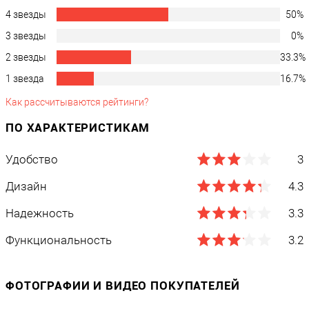
4 звезды
50%
Аккумулятор
3 звезды
0%
2 звезды
33.3%
Наличие аккумулятора
?
1 звезда
16.7%
нет
Как рассчитываются рейтинги?
Время работы без подзарядки, часов
0.5
ПО ХАРАКТЕРИСТИКАМ
Удобство
3
Питание
Дизайн
4.3
Мощность, Вт
36
Надежность
3.3
Потребляемый ток, A
Функциональность
3.2
4
ФОТОГРАФИИ И ВИДЕО ПОКУПАТЕЛЕЙ
Условия эксплуатации