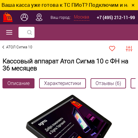
асса уже готова к ТС ПИоТ? Подключим и настроим бе
✕
+7 (495) 212-11-99
Москва
Ваш город::
АТОЛ Сигма 10
Кассовый аппарат Атол Сигма 10 с ФН на
36 месяцев
Описание
Характеристики
Отзывы (6)
В