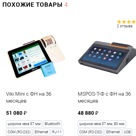
0.5
ПОХОЖИЕ ТОВАРЫ
4
ОС
2 отзыва
Операционная система
?
SIGMA OS
Жёсткий диск
Объем памяти жесткого диска, Гб
?
8
Viki Mini с ФН на 36
MSPOS-T-Ф с ФН на 36
Внутренняя память
месяцев
месяцев
51 080 ₽
48 880 ₽
Объем памяти
8Gb
ширина чека 57 мм
Bluetooth
ширина чека 57 мм, 80 мм
COM (RS-232)
Ethernet
RJ-11
COM (RS-232)
Ethernet
USB