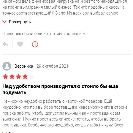
(сельхозналог)
на самом деле финансовая нагрузка на и без того находящийся
на грани вымирания малый бизнес. Так что подобные кассы, а
Тип юридического лица
?
точнее соответствующий ФЗ зло. Из всех зол выбрал самое
ИП / ООО / ОАО / ЗАО / ГУП
удобное, взял Сигму 10. По функционалу, по учетным и
Развернуть
маркетинговым возможностям ТОП. Подключал сам, все
Прочие
работает, проблем нет. Но надо еще фискальный накопитель
0
человек посчитали этот отзыв полезным
докупать. А так без накопителя касса просто кусок пластика
будет, и у других производителей то же самое все, я ведь все
Фискальный накопитель
?
посмотрел когда выбирал.
36 месяцев
Соответствие 54ФЗ
?
Вероника
29 октября 2021
Да
Это комплект
Над удобством производителю стоило бы еще
Да
подумать
Отображать на странице Автоматизация Бизнеса под Ключ
Немножко неудобно работать с карточкой товаров. Ещё
N
неудобно, что при выборе поставщика невозможно его в строке
Производитель
поиска забить, чтобы допустим нужный вам поставщик сам
выскочил. Нужно прост весь список листать, чтобы выбрать
АТОЛ
поставщика. Особенно это неудобно, когда у тебя их кучу. Всех
Гарантия, месяцев
надо пролистать для того, чтобы выбрать нужного, а по первым