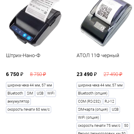
Штрих-Нано-Ф
АТОЛ 11Ф черный
6 750 ₽
23 490 ₽
8 750 ₽
27 490 ₽
ширина чека 44 мм, 57 мм
ширина чека 44 мм, 57 мм
Bluetooth
SIM
USB
WiFi
Bluetooth (опция)
аккумулятор
COM (RS-232)
RJ-12
скорость печати 60 мм/с
SIM-карта (опция)
USB
WiFi (опция)
скорость печати 75 мм/с
50
Ресурс термоголовки, км 50