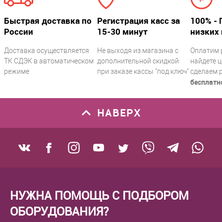
Быстрая доставка по
Регистрация касс за
100% - 
России
15-30 минут
низких 
Доставка осуществляется
Не выходя из магазина с
Оплатим 
ТК СДЭК в автоматическом
дополнительной скидкой
найдете ц
режиме
при заказе кассы "под ключ"
сделаем 
бесплатн
НАВЕРХ
НУЖНА ПОМОЩЬ С ПОДБОРОМ
ОБОРУДОВАНИЯ?