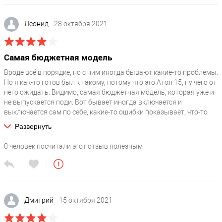
Файл на сервере
/upload/medialibrary/792/uk61edrx69xqd8wz4ajpdcmb65jkg02f/Drayv
Леонид
28 октября 2021
Отображать на странице Автоматизация Бизнеса под Ключ
N
Самая бюджетная модель
Снят с производства
Вроде всё в порядке, но с ним иногда бывают какие-то проблемы.
Да
Но я как-то готов был к такому, потому что это Атол 15, ну чего от
Производитель
него ожидать. Видимо, самая бюджетная модель, которая уже и
АТОЛ
не выпускается поди. Вот бывает иногда включается и
выключается сам по себе, какие-то ошибки показывает, что-то
Гарантия, месяцев
моросит. Происходит это не очень часто, пару недель в месяц
Развернуть
18
может там буркнет, а потом вроде нормально. Исправляется все
аля выключить включить, пару раз что-то потыкать и проходит.
Модель
0
человек посчитали этот отзыв полезным
По скорости и печати на что, собственно, он способен, то и
Атол 15Ф
может. Далеко не идеально, конечно, но для такого маленького
аппарата нормально. В общем-то вот уже полгода пользуемся
Интеграции
?
каждый день. Надеюсь, свой срок он хотя бы отработает.
1С / выгрузка в Excel / загрузка из Excel / БифитКасса / Честный
знак / Frontol / iiko / iRECA / Айтида / LiteBox / Microinvest /
Дмитрий
15 октября 2021
МойСклад / Poster / Quick Resto / R-Keeper lite / R-Keeper /
Tillypad / Tillypad XL / Трактиръ