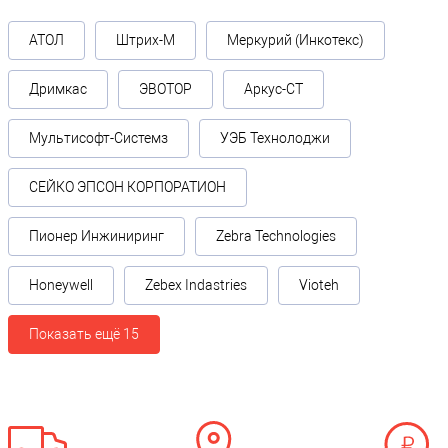
АТОЛ
Штрих-М
Меркурий (Инкотекс)
Дримкас
ЭВОТОР
Аркус-СТ
Мультисофт-Системз
УЭБ Технолоджи
СЕЙКО ЭПСОН КОРПОРАТИОН
Пионер Инжиниринг
Zebra Technologies
Honeywell
Zebex Indastries
Vioteh
Показать ещё 15