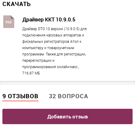
СКАЧАТЬ
Банковский терминал
?
нет
Драйвер ККТ 10.9.0.5
Смартфон
Драйвер DTO 10 версии (10.9.0.5) для
есть
подключения кассовых аппаратов и
Принтер этикеток
?
фискальных регистраторов Атол к
нет
компьютеру и товароучетным
программам. Также для регистрации,
перерегистрации и
Количество внешних портов
программирования онлайн-касс.,
716.87 МБ
USB
1
9 ОТЗЫВОВ
32 ВОПРОСА
Принтер
Добавить отзыв
Автоотрезчик чеков
нет