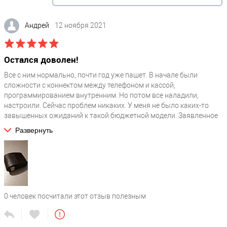
комиссионный магазин / ломбард / магазин автозапчастей /
магазин в инстаграм / агенство недвижимости / нотариус /
одежда / офис / продажа пива / торговля на рынке / розничный
Андрей
12 ноября 2021
магазин / школа / шиномонтаж / столовая / театр / продажа
товаров / турагентство / услуги / маленький магазин /
интернет-магазин / магазин / парикмахерская / салон красоты
Остался доволен!
/ в автобус / такси / пункт выдачи
Все с ним нормально, почти год уже пашет. В начале были
Виды налогообложения
?
сложности с коннектом между телефоном и кассой,
программированием внутренним. Но потом все наладили,
ЕНВД (вмененка) / ПСН (патент) / ЕСХН (сельхозналог)
настроили. Сейчас проблем никаких. У меня не было каких-то
Тип юридического лица
?
завышенных ожиданий к такой бюджетной модели. Заявленное
она выполняет. Для работы его возможностей мне хватает.
ИП / ООО / ОАО / ЗАО / ГУП
Развернуть
Заряда аккумулятора держит приемлемо.
Прочие
Фискальный накопитель
?
без ФН
0
человек посчитали этот отзыв полезным
Соответствие 54ФЗ
?
Да