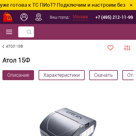
това к ТС ПИоТ? Подключим и настроим без лишних хл
✕
+7 (495) 212-11-99
Москва
Ваш город::
АТОЛ 15Ф
Атол 15Ф
Описание
Характеристики
Скачать
Отз