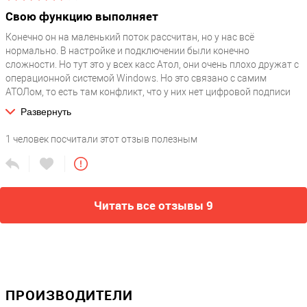
Свою функцию выполняет
Комплектация
?
Адаптер питания / Термобумага 57 мм
Конечно он на маленький поток рассчитан, но у нас всё
нормально. В настройке и подключении были конечно
сложности. Но тут это у всех касс Атол, они очень плохо дружат с
операционной системой Windows. Но это связано с самим
АТОЛом, то есть там конфликт, что у них нет цифровой подписи
драйверов и Windows не хочет их принимать. И да с этим были
Развернуть
проблемы, но всё равно как бы работаем вроде нормально. Для
деятельности хватает его.
1
человек посчитали этот отзыв полезным
Читать все отзывы 9
ПРОИЗВОДИТЕЛИ