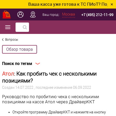
Ваша касса уже готова к ТС ПИоТ? Подключим
✕
+7 (495) 212-11-99
Москва
Ваш город::
Вопросы
Обзор товара
Поиск по тегам
Атол
: Как пробить чек с несколькими
позициями?
Создан
14.07.2022
, последнее изменение 06.09.2022
Руководство по пробитию чека с несколькими
позициями на кассе Атол через ДрайверККТ
Откройте программу ДрайверККТ и нажмите на кнопку