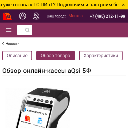
ова к ТС ПИоТ? Подключим и настроим без лишних хлоп
✕
+7 (495) 212-11-99
Москва
Ваш город::
Новости
Описание
Обзор товара
Характеристики
Обзор онлайн-кассы aQsi 5Ф