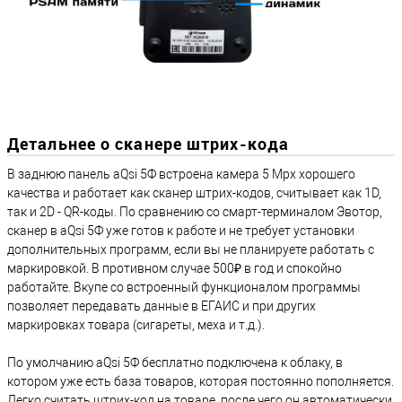
Детальнее о сканере штрих-кода
В заднюю панель aQsi 5Ф встроена камера 5 Mpx хорошего
качества и работает как сканер штрих-кодов, считывает как 1D,
так и 2D - QR-коды. По сравнению со смарт-терминалом Эвотор,
сканер в aQsi 5Ф уже готов к работе и не требует установки
дополнительных программ, если вы не планируете работать с
маркировкой. В противном случае 500₽ в год и спокойно
работайте. Вкупе со встроенный функционалом программы
позволяет передавать данные в ЕГАИС и при других
маркировках товара (сигареты, меха и т.д.).
По умолчанию aQsi 5Ф бесплатно подключена к облаку, в
котором уже есть база товаров, которая постоянно пополняется.
Легко считать штрих-код на товаре, после чего он автоматически