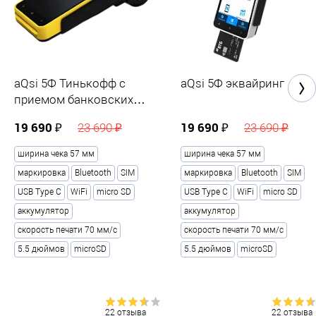
aQsi 5Ф Тинькофф с
aQsi 5Ф эквайринг
приемом банковских
карт
19 690 ₽
19 690 ₽
23 690 ₽
23 690 ₽
ширина чека 57 мм
ширина чека 57 мм
маркировка
Bluetooth
SIM
маркировка
Bluetooth
SIM
USB Type С
WiFi
micro SD
USB Type С
WiFi
micro SD
аккумулятор
аккумулятор
скорость печати 70 мм/с
скорость печати 70 мм/с
5.5 дюймов
microSD
5.5 дюймов
microSD
22 отзыва
22 отзыва