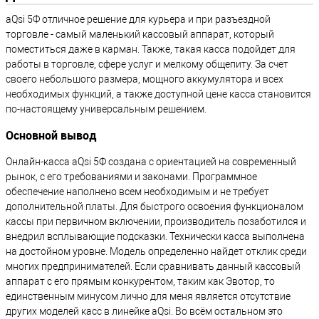
aQsi 5Ф отличное решение для курьера и при разъездной
торговле - самый маленький кассовый аппарат, который
поместиться даже в карман. Также, такая касса подойдет для
работы в торговле, сфере услуг и мелкому общепиту. За счет
своего небольшого размера, мощного аккумулятора и всех
необходимых функций, а также доступной цене касса становится
по-настоящему универсальным решением.
Основной вывод
Онлайн-касса aQsi 5Ф создана с ориентацией на современный
рынок, с его требованиями и законами. Программное
обеспечение наполнено всем необходимым и не требует
дополнительной платы. Для быстрого освоения функционалом
кассы при первичном включении, производитель позаботился и
внедрил всплывающие подсказки. Технически касса выполнена
на достойном уровне. Модель определенно найдет отклик среди
многих предпринимателей. Если сравнивать данный кассовый
аппарат с его прямым конкурентом, таким как Эвотор, то
единственным минусом лично для меня является отсутствие
других моделей касс в линейке aQsi. Во всём остальном это