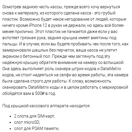
Осмотрев заднюю часть кассы, прежде всего хочу вернуться
снова к материалу, из которого сделана касса - это грубый
пластик. Возможно будет некое негодование от людей, которые
ничего кроме iPhone 12 в руках не держали, но здесь всё более-
менее прилично. Этот пластик не пачкается даже если у вас
вспотеет грязная рука, задняя крышка имеет вмятины под
пальцы. И в случае, если вы будете пробивать чек после того, как
замариновали шашлык без перчаток, ваша касса не улетит
экраном о бетонный пол. Прежде чем заглянуть под эту
надёжную крышку обратите внимание на камеру со вспышкой.
Она здесь выполняет роль сканера штрих-кодов и DataMatrix
кодов, не стоит надеяться на селфи во время работы, эта камера
была сделана строго для работы. К слову, возможность
сканировать DataMatrix коды и в целом работать с маркировкой
обойдётся вам в 500₽ в год.
Под крышкой кассового аппарата находится:
2 слота для SIM-карт;
слот microSD;
слот для PSAM памяти;