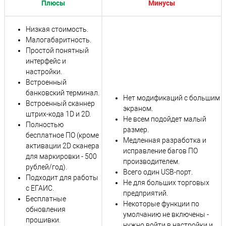
Плюсы
Минусы
Низкая стоимость.
Малогабаритность.
Простой понятный
интерфейс и
настройки.
Встроенный
банковский терминал.
Нет модификаций с большим
Встроенный сканнер
экраном.
штрих-кода 1D и 2D.
Не всем подойдет малый
Полностью
размер.
бесплатное ПО (кроме
Медленная разработка и
активации 2D сканера
исправление багов ПО
для маркировки - 500
производителем.
рублей/год).
Всего один USB-порт.
Подходит для работы
Не для больших торговых
с ЕГАИС.
предприятий.
Бесплатные
Некоторые функции по
обновления
умолчанию не включены -
прошивки.
нужно войти в настройки и