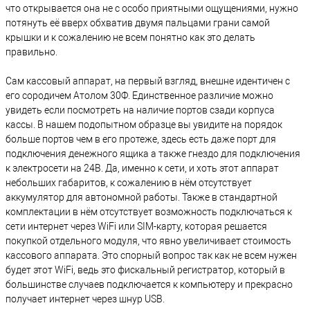
что открывается она не с особо приятными ощущениями, нужно
потянуть её вверх обхватив двумя пальцами грани самой
крышки и к сожалению не всем понятно как это делать
правильно.
Сам кассовый аппарат, на первый взгляд, внешне идентичен с
его сородичем Атолом 30Ф. Единственное различие можно
увидеть если посмотреть на наличие портов сзади корпуса
кассы. В нашем подопытном образце вы увидите на порядок
больше портов чем в его протеже, здесь есть даже порт для
подключения денежного ящика а также гнездо для подключения
к электросети на 24В. Да, именно к сети, и хоть этот аппарат
небольших габаритов, к сожалению в нём отсутствует
аккумулятор для автономной работы. Также в стандартной
комплектации в нём отсутствует возможность подключаться к
сети интернет через WiFi или SIM-карту, которая решается
покупкой отдельного модуля, что явно увеличивает стоимость
кассового аппарата. Это спорный вопрос так как не всем нужен
будет этот WiFi, ведь это фискальный регистратор, который в
большинстве случаев подключается к компьютеру и прекрасно
получает интернет через шнур USB.