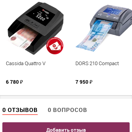
любой стороной.
Виды детекций
UV: контроль в УФ диапазоне / MG: магнитная детекция / IR:
контроль ИК защиты / DD: контроль оптической плотности / SP:
спектральный анализ краски
Физические параметры
Габариты без упаковки (д/ш/в)
Cassida Quattro V
DORS 210 Compact
158/136/83
Вес НЕТТО (в граммах)
?
6 780 ₽
7 950 ₽
500
Питание
0 ОТЗЫВОВ
0 ВОПРОСОВ
Способы подачи питания
100–240 / 50/60 (сетеой адаптер / атомобильный адаптер)
Добавить отзыв