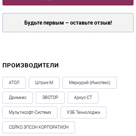
Прочие
Производитель
Будьте первым – оставьте отзыв!
PRO INTELLECT TECHNOLOGY
ПРОИЗВОДИТЕЛИ
АТОЛ
Штрих-М
Меркурий (Инкотекс)
Дримкас
ЭВОТОР
Аркус-СТ
Мультисофт-Системз
УЭБ Технолоджи
СЕЙКО ЭПСОН КОРПОРАТИОН