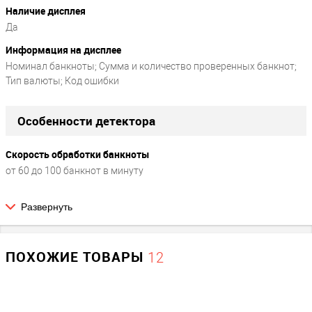
Наличие дисплея
Да
Информация на дисплее
Номинал банкноты; Сумма и количество проверенных банкнот;
Тип валюты; Код ошибки
Особенности детектора
Скорость обработки банкноты
от 60 до 100 банкнот в минуту
Развернуть
Параметры детекции
Вид проверяемой валюты
ПОХОЖИЕ ТОВАРЫ
12
RUB / EUR / USD
Проверка подлинности
Режимы прямой и обратной подачи. Подача российских рублей