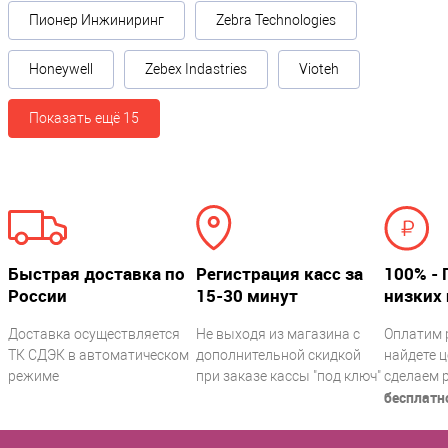
Пионер Инжиниринг
Zebra Technologies
Honeywell
Zebex Indastries
Vioteh
Показать ещё 15
Быстрая доставка по
Регистрация касс за
100% - 
России
15-30 минут
низких 
Доставка осуществляется
Не выходя из магазина с
Оплатим 
ТК СДЭК в автоматическом
дополнительной скидкой
найдете ц
режиме
при заказе кассы "под ключ"
сделаем 
бесплатн