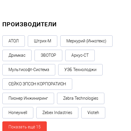
ПРОИЗВОДИТЕЛИ
АТОЛ
Штрих-М
Меркурий (Инкотекс)
Дримкас
ЭВОТОР
Аркус-СТ
Мультисофт-Системз
УЭБ Технолоджи
СЕЙКО ЭПСОН КОРПОРАТИОН
Пионер Инжиниринг
Zebra Technologies
Honeywell
Zebex Indastries
Vioteh
Показать ещё 15