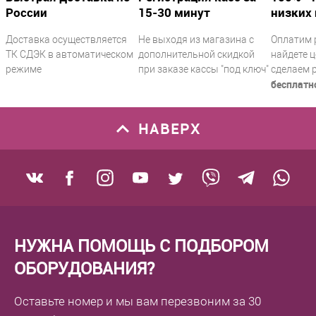
России
15-30 минут
низких 
Доставка осуществляется
Не выходя из магазина с
Оплатим 
ТК СДЭК в автоматическом
дополнительной скидкой
найдете ц
режиме
при заказе кассы "под ключ"
сделаем 
бесплатн
НАВЕРХ
НУЖНА ПОМОЩЬ С ПОДБОРОМ
ОБОРУДОВАНИЯ?
Оставьте номер
и мы вам перезвоним
за 30