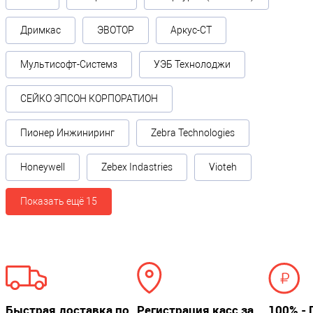
Дримкас
ЭВОТОР
Аркус-СТ
Мультисофт-Системз
УЭБ Технолоджи
СЕЙКО ЭПСОН КОРПОРАТИОН
Пионер Инжиниринг
Zebra Technologies
Honeywell
Zebex Indastries
Vioteh
Показать ещё 15
Быстрая доставка по
Регистрация касс за
100% - 