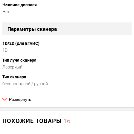
Наличие дисплея
Нет
Параметры сканера
1D/2D (для ЕГАИС)
1D
Тип луча сканера
Лазерный
Тип сканера
беспроводной / ручной
Развернуть
Параметры сканирования
Скорость (сканов в сек.)
ПОХОЖИЕ ТОВАРЫ
16
200