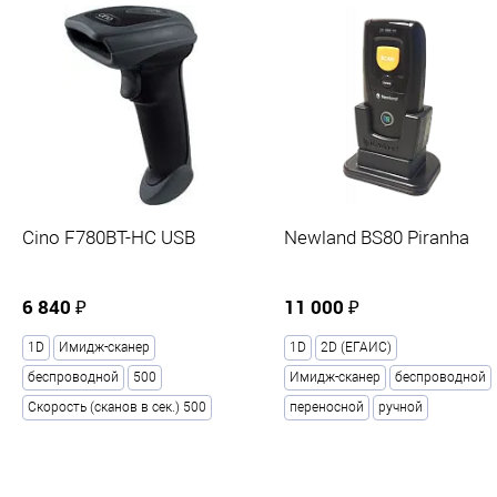
Cino F780BT-HC USB
Newland BS80 Piranha
6 840 ₽
11 000 ₽
1D
Имидж-сканер
1D
2D (ЕГАИС)
беспроводной
500
Имидж-сканер
беспроводной
Скорость (сканов в сек.) 500
переносной
ручной