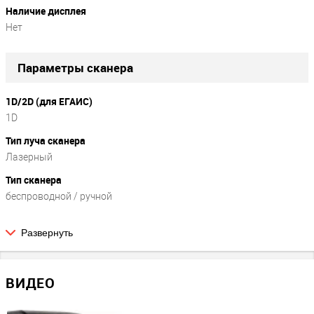
Наличие дисплея
Нет
Параметры сканера
1D/2D (для ЕГАИС)
1D
Тип луча сканера
Лазерный
Тип сканера
беспроводной / ручной
Развернуть
Параметры сканирования
Скорость (сканов в сек.)
ВИДЕО
100