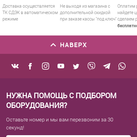
Доставка осуществляется
Не выходя из магазина с
Оплатим 
ТК СДЭК в автоматическом
дополнительной скидкой
найдете ц
режиме
при заказе кассы "под ключ"
сделаем 
бесплатн
НАВЕРХ
НУЖНА ПОМОЩЬ С ПОДБОРОМ
ОБОРУДОВАНИЯ?
Оставьте номер
и мы вам перезвоним
за 30
секунд!