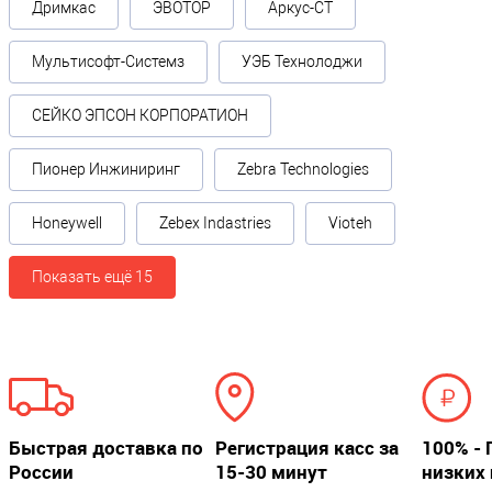
Дримкас
ЭВОТОР
Аркус-СТ
Мультисофт-Системз
УЭБ Технолоджи
СЕЙКО ЭПСОН КОРПОРАТИОН
Пионер Инжиниринг
Zebra Technologies
Honeywell
Zebex Indastries
Vioteh
Показать ещё 15
Быстрая доставка по
Регистрация касс за
100% - 
России
15-30 минут
низких 