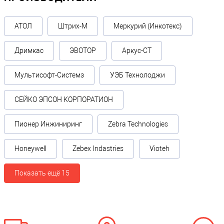
АТОЛ
Штрих-М
Меркурий (Инкотекс)
Дримкас
ЭВОТОР
Аркус-СТ
Мультисофт-Системз
УЭБ Технолоджи
СЕЙКО ЭПСОН КОРПОРАТИОН
Пионер Инжиниринг
Zebra Technologies
Honeywell
Zebex Indastries
Vioteh
Показать ещё 15