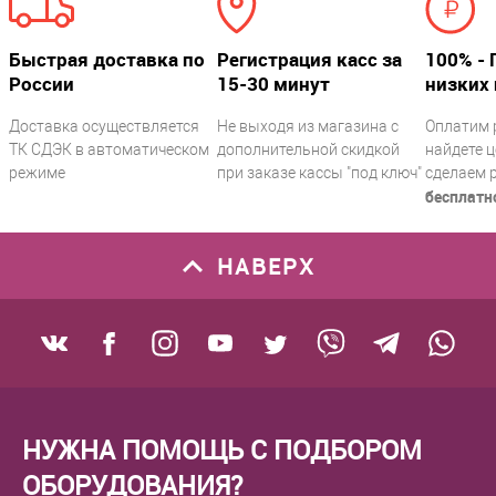
Быстрая доставка по
Регистрация касс за
100% - 
России
15-30 минут
низких 
Доставка осуществляется
Не выходя из магазина с
Оплатим 
ТК СДЭК в автоматическом
дополнительной скидкой
найдете ц
режиме
при заказе кассы "под ключ"
сделаем 
бесплатн
НАВЕРХ
НУЖНА ПОМОЩЬ С ПОДБОРОМ
ОБОРУДОВАНИЯ?