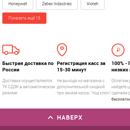
Honeywell
Zebex Indastries
Vioteh
Показать ещё 15
Быстрая доставка по
Регистрация касс за
100% - 
России
15-30 минут
низких 
Доставка осуществляется
Не выходя из магазина с
Оплатим 
ТК СДЭК в автоматическом
дополнительной скидкой
найдете ц
режиме
при заказе кассы "под ключ"
сделаем 
бесплатн
НАВЕРХ