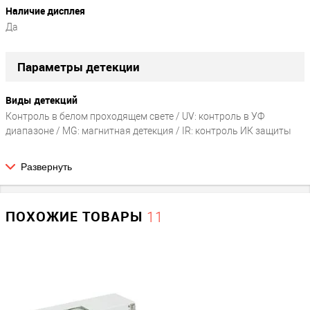
Наличие дисплея
Да
Параметры детекции
Виды детекций
Контроль в белом проходящем свете / UV: контроль в УФ
диапазоне / MG: магнитная детекция / IR: контроль ИК защиты
Развернуть
Физические параметры
Габариты без упаковки (д/ш/в)
ПОХОЖИЕ ТОВАРЫ
11
160/180/260
Вес НЕТТО (в граммах)
?
1250
Прочие