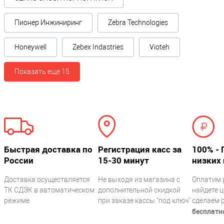
Основная камера
Пионер Инжиниринг
Zebra Technologies
Разрешение основной камеры, Мп
Honeywell
Zebex Indastries
Vioteh
0.3
Показать ещё 15
ОС
Операционная система
?
Android 10
Быстрая доставка по
Регистрация касс за
100% - 
Внутренняя память
России
15-30 минут
низких 
Объем памяти
Доставка осуществляется
Не выходя из магазина с
Оплатим 
8Gb
ТК СДЭК в автоматическом
дополнительной скидкой
найдете ц
режиме
при заказе кассы "под ключ"
сделаем 
бесплатн
Поддержка карт памяти