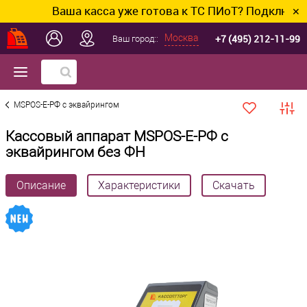
Ваша касса уже готова к ТС ПИоТ? Подключим и на
✕
+7 (495) 212-11-99
Москва
Ваш город::
MSPOS-Е-РФ с эквайрингом
Кассовый аппарат MSPOS-Е-РФ с
эквайрингом без ФН
Описание
Характеристики
Скачать