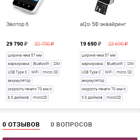
LED
Разрешение экрана, px
?
1280x720
Эвотор 6
aQsi 5Ф эквайринг
Тип сенсора
?
Емкостной
29 790 ₽
19 690 ₽
32 790 ₽
23 690 ₽
Дисплей, дюймов
?
ширина чека 57 мм
ширина чека 57 мм
5.5
маркировка
Bluetooth
SIM
маркировка
Bluetooth
SIM
USB Type С
WiFi
micro SD
USB Type С
WiFi
micro SD
Параметры сканера
аккумулятор
аккумулятор
скорость печати 70 мм/с
скорость печати 70 мм/с
1D/2D (для ЕГАИС)
6.5 дюймов
microSD
5.5 дюймов
microSD
2D (ЕГАИС)
Тип луча сканера
Имидж-сканер
0 ОТЗЫВОВ
0 ВОПРОСОВ
Параметры карт