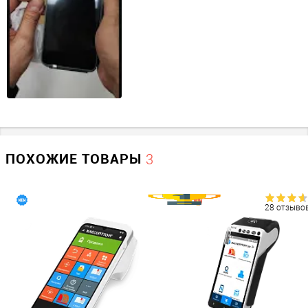
Сканер штрих-кода
2D
Банковский терминал
?
есть
Смартфон
есть
ЕГАИС
?
Да
ПОХОЖИЕ ТОВАРЫ
3
Количество внешних портов
USB
28 отзыво
1
Экран
Тип дисплея