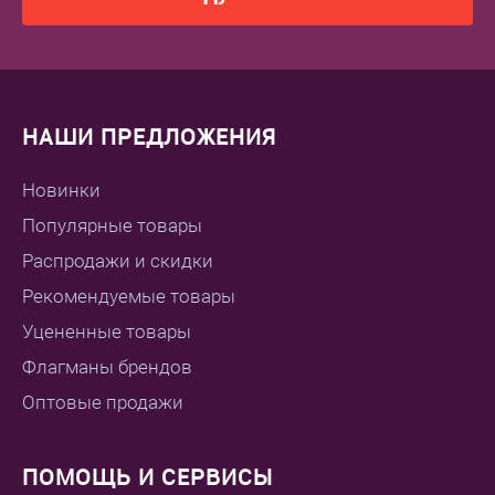
Чипсет
Cortex-A53 Quad-core 2.0GHz
Количество ядер
?
4
НАШИ ПРЕДЛОЖЕНИЯ
Физические параметры
Новинки
Популярные товары
Габариты без упаковки (д/ш/в)
189.5 / 83 / 64.5
Распродажи и скидки
Вес НЕТТО (в граммах)
?
Рекомендуемые товары
430
Уцененные товары
Флагманы брендов
Аккумулятор
Оптовые продажи
Наличие аккумулятора
?
есть
ПОМОЩЬ И СЕРВИСЫ