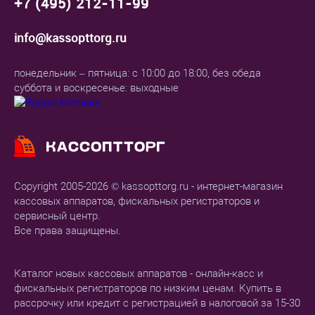
+7 (495) 212-11-99
Тип терминала
?
Переносной
info@kassopttorg.ru
Навигация
понедельник – пятница: с 10:00 до 18:00, без обеда
суббота и воскресенье: выходные
Системы навигации
GPS / ГЛОНАСС
Рекомендации по использованию
Copyright 2005-2026 © kassopttorg.ru - интернет-магазин
Где используется
?
кассовых аппаратов, фискальных регистраторов и
курьеру / магазин продуктов / островок / отдел в магазине /
сервисный центр.
ателье / автомойка / автосервис / буфет / цветочный магазин /
Все права защищены.
фитнес клуб / клиника / изготовление ключей / кофейня /
ломбард / магазин автозапчастей / магазин в инстаграм /
агенство недвижимости / нотариус / одежда / офис / торговля
Каталог новых кассовых аппаратов - онлайн-касс и
на рынке / розничный магазин / шиномонтаж / продажа
фискальных регистраторов по низким ценам. Купить в
товаров / турагентство / услуги / маленький магазин /
рассрочку или кредит с регистрацией в налоговой за 15-30
интернет-магазин / магазин / парикмахерская / салон красоты