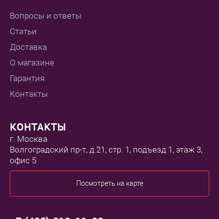
Емкость аккумулятора, мАч
?
Вопросы и ответы
2600
Статьи
Тип аккумулятора
?
Li-Ion
Доставка
О магазине
Питание
Гарантия
Контакты
Напряжение, Вольт
?
7.4
КОНТАКТЫ
Условия эксплуатации
г. Москва
Волгоградский пр-т, д.21, стр. 1, подъезд 1, этаж 3,
офис 5
Рабочая температура °C
?
-5 ...45
Посмотреть на карте
Дополнительно