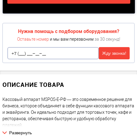
Нужна помощь с подбором оборудования?
Оставьте номер
и мы вам перезвоним
за 30 секунд!
Жду звонка!
ОПИСАНИЕ ТОВАРА
Кассовый аппарат MSPOS-Е-РФ — это современное решение для
бизнеса, которое объединяет в себе функции кассового аппарата
и эквайринга. Он идеально подходит для торговых точек, кафе и
ресторанов, обеспечивая быструю и удобную обработку
платежей.
Кассовый аппарат MSPOS-Е-РФ с
Развернуть