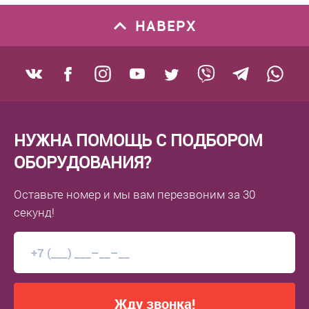
Типы карт памяти
?
НАВЕРХ
есть, совмещенный с Sim / microSD
Оперативная память
Объем оперативной памяти, Гб
?
8
НУЖНА ПОМОЩЬ С ПОДБОРОМ
ОБОРУДОВАНИЯ?
Процессор
Оставьте номер
и мы вам перезвоним
за 30
Тип охлаждения процессора
?
секунд!
Безвентиляторный
Тип процессора
Cortex-A53
Тактовая частота, ГГц
2.0
Жду звонка!