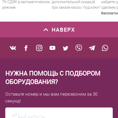
ТК СДЭК в автоматическом
дополнительной скидкой
найдете ц
режиме
при заказе кассы "под ключ"
сделаем 
бесплатн
НАВЕРХ
НУЖНА ПОМОЩЬ С ПОДБОРОМ
ОБОРУДОВАНИЯ?
Оставьте номер
и мы вам перезвоним
за 30
секунд!