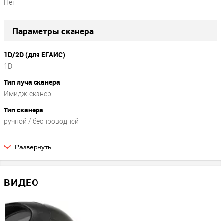
Нет
Параметры сканера
1D/2D (для ЕГАИС)
1D
Тип луча сканера
Имидж-сканер
Тип сканера
ручной / беспроводной
Развернуть
Параметры сканирования
Скорость (сканов в сек.)
ВИДЕО
270
Физические параметры