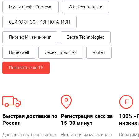
Мультисофт-Системз
УЭБ Технолоджи
СЕЙКО ЭПСОН КОРПОРАТИОН
Пионер Инжиниринг
Zebra Technologies
Honeywell
Zebex Indastries
Vioteh
Показать ещё 15
Быстрая доставка по
Регистрация касс за
100% - 
России
15-30 минут
низких 
Доставка осуществляется
Не выходя из магазина с
Оплатим 