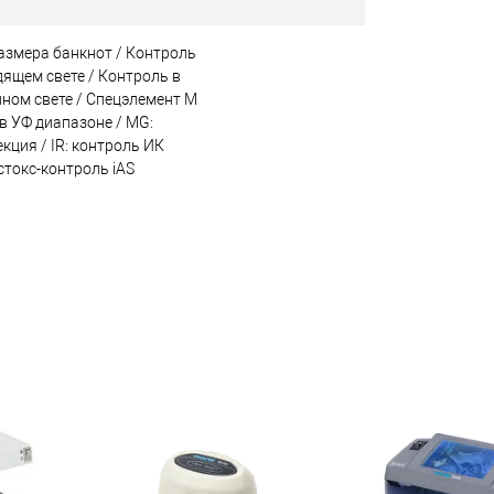
размера банкнот / Контроль
дящем свете / Контроль в
ном свете / Спецэлемент М
 в УФ диапазоне / MG:
кция / IR: контроль ИК
стокс-контроль iAS