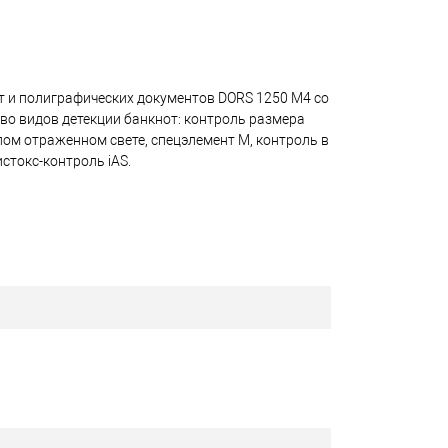
 и полиграфических документов DORS 1250 M4 со
во видов детекции банкнот: контроль размера
лом отраженном свете, спецэлемент М, контроль в
стокс-контроль iAS.