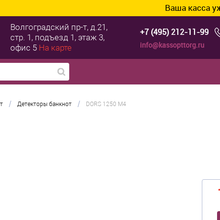
Ваша касса уже готова к ТС ПИ
Волгоградский пр-т, д.21,
+7 (495) 212-11-99
стр. 1, подъезд 1, этаж 3,
info@kassopttorg.ru
офис 5
На карте
/
/
т
Детекторы банкнот
DORS 1250 M4