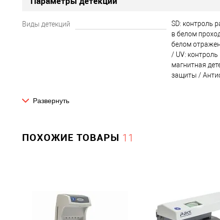
Параметры детекции
SD: контроль 
Виды детекций
в белом прохо
белом отражен
/ UV: контроль
магнитная дете
защиты / Анти
Развернуть
Физические параметры
264/155/222
Габариты без упаковки (д/ш/в)
ПОХОЖИЕ ТОВАРЫ
11
1600
Вес НЕТТО (в граммах)
?
Питание
12
Мощность, Вт