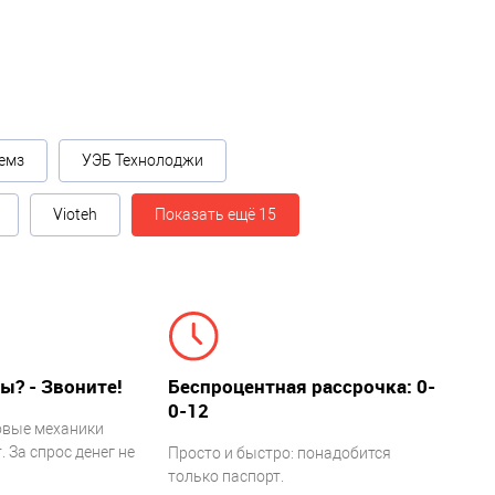
емз
УЭБ Технолоджи
Vioteh
Показать ещё 15
ы? - Звоните!
Беспроцентная рассрочка: 0-
0-12
овые механики
 За спрос денег не
Просто и быстро: понадобится
только паспорт.