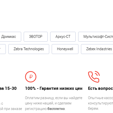
Дримкас
ЭВОТОР
Аркус-СТ
Мультисофт-Сист
г
Zebra Technologies
Honeywell
Zebex Indastries
за 15-30
100% - Гарантия низких цен
Есть вопрос
Оплатим разницу, если вы найдете
Опытные касс
цену ниже нашей, и сделаем
консультируют.
 с
бесплатно
берем.
й при заказе
регистрацию
.