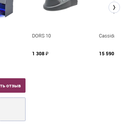
DORS 10
Cassida 2300
1 308 ₽
15 590 ₽
ть отзыв