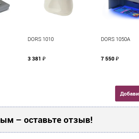
DORS 1010
DORS 1050A
3 381 ₽
7 550 ₽
Добави
ым – оставьте отзыв!