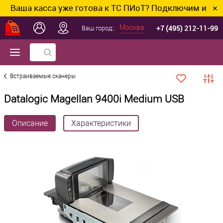
аша касса уже готова к ТС ПИоТ? Подключим и настро
✕
+7 (495) 212-11-99
Москва
Ваш город::
Встраиваемые сканеры
Datalogic Magellan 9400i Medium USB
Описание
Характеристики