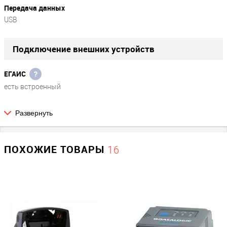
Передача данных
USB
Подключение внешних устройств
ЕГАИС
?
есть встроенный
Развернуть
Экран
Наличие дисплея
ПОХОЖИЕ ТОВАРЫ
16
Нет
Параметры сканера
1D/2D (для ЕГАИС)
1D / 2D (ЕГАИС)