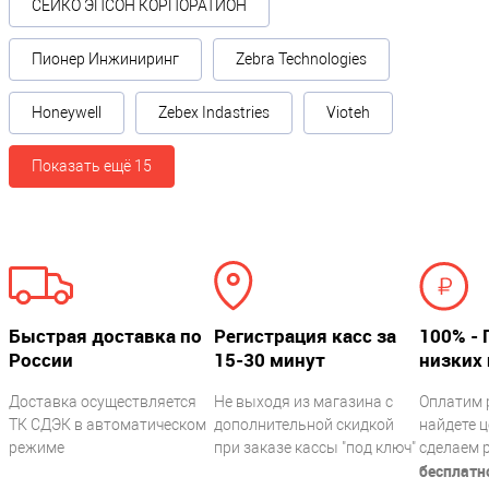
СЕЙКО ЭПСОН КОРПОРАТИОН
Пионер Инжиниринг
Zebra Technologies
Honeywell
Zebex Indastries
Vioteh
Показать ещё 15
Быстрая доставка по
Регистрация касс за
100% - 
России
15-30 минут
низких 
Доставка осуществляется
Не выходя из магазина с
Оплатим 
ТК СДЭК в автоматическом
дополнительной скидкой
найдете ц
режиме
при заказе кассы "под ключ"
сделаем 
бесплатн