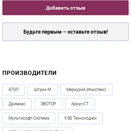
Добавить отзыв
Условия эксплуатации
Рабочая температура °C
?
Будьте первым – оставьте отзыв!
10°С ~ 40°С
Прочие
Производитель
Datalogic
ПРОИЗВОДИТЕЛИ
Гарантия, месяцев
36
АТОЛ
Штрих-М
Меркурий (Инкотекс)
Дримкас
ЭВОТОР
Аркус-СТ
Мультисофт-Системз
УЭБ Технолоджи