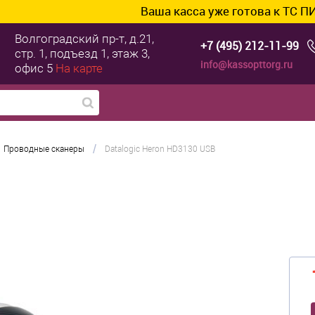
Ваша касса уже готова к ТС ПИоТ? Под
Волгоградский пр-т, д.21,
+7 (495) 212-11-99
стр. 1, подъезд 1, этаж 3,
info@kassopttorg.ru
офис 5
На карте
/
Проводные сканеры
Datalogic Heron HD3130 USB