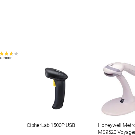
отзывов
одной
B
CipherLab 1500P USB
Honeywell Metro
MS9520 Voyage