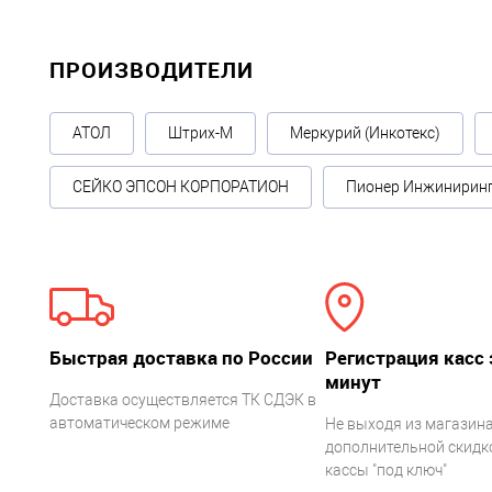
ПРОИЗВОДИТЕЛИ
АТОЛ
Штрих-М
Меркурий (Инкотекс)
СЕЙКО ЭПСОН КОРПОРАТИОН
Пионер Инжинирин
Быстрая доставка по России
Регистрация касс 
минут
Доставка осуществляется ТК СДЭК в
автоматическом режиме
Не выходя из магазина
дополнительной скидко
кассы "под ключ"