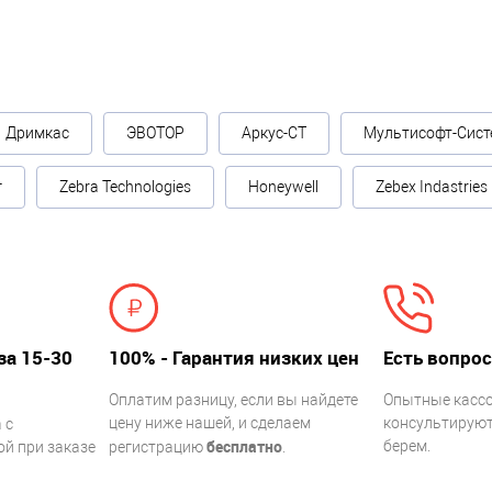
Дримкас
ЭВОТОР
Аркус-СТ
Мультисофт-Сист
г
Zebra Technologies
Honeywell
Zebex Indastries
за 15-30
100% - Гарантия низких цен
Есть вопрос
Оплатим разницу, если вы найдете
Опытные касс
цену ниже нашей, и сделаем
консультируют.
 с
бесплатно
берем.
й при заказе
регистрацию
.