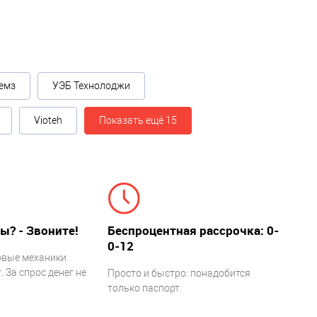
емз
УЭБ Технолоджи
Vioteh
Показать ещё 15
ы? - Звоните!
Беспроцентная рассрочка: 0-
0-12
овые механики
 За спрос денег не
Просто и быстро: понадобится
только паспорт.