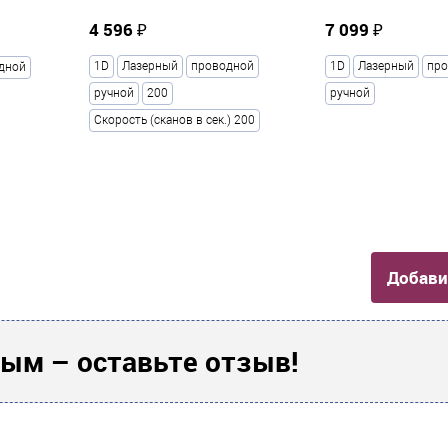
4 596 ₽
7 099 ₽
1D
Лазерный
проводной
1D
Лазерный
про
дной
ручной
200
ручной
Скорость (сканов в сек.) 200
Добави
ым – оставьте отзыв!