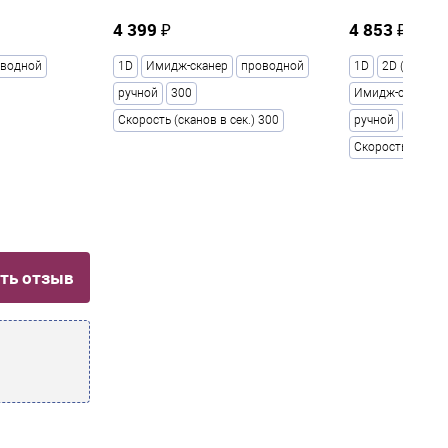
4 399 ₽
4 853 ₽
водной
1D
Имидж-сканер
проводной
1D
2D (ЕГАИС)
ручной
300
Имидж-сканер
Скорость (сканов в сек.) 300
ручной
100
Скорость (сканов
ть отзыв