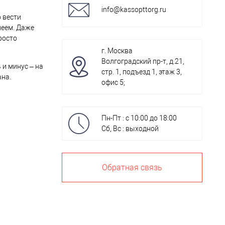
info@kassopttorg.ru
 вести
леем. Даже
росто
г. Москва
Волгоградский пр-т, д.21,
 и минус – на
стр. 1, подъезд 1, этаж 3,
ана.
офис 5;
Пн-Пт : с 10:00 до 18:00
Сб, Вс : выходной
Обратная связь