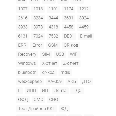
1007
1013
1101
1174
1212
2616
3234
3444
3631
3924
3933
3978
4318
4458
4459
6131
7024
7532
DE01
E-mail
ERR
Error
GSM
QR-код
Recovery
SIM
USB
WiFi
Windows
X-отчет
Z-отчет
bluetooth
qr-код
rndis
web-сервер
АА-359
АКБ
ДТО
Е
ИНН
ИП
Лента
НДС
ОФД
СМС
СНО
Тест Драйвер ККТ
ФД