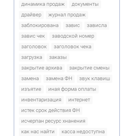
динамика продаж
документы
драйвер
журнал продаж
заблокирована
завис
зависла
завис чек
заводской номер
заголовок
заголовок чека
загрузка
заказы
закрытие архива
закрытие смены
замена
замена ФН
звук клавиш
изъятие
иная форма оплаты
инвентаризация
интернет
истек срок действия ФН
исчерпан ресурс хнанения
как нас найти
касса недоступна