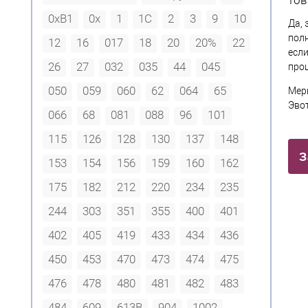
0xB1
0х
1
1С
2
3
9
10
Да, 
полн
12
16
017
18
20
20%
22
если
26
27
032
035
44
045
про
050
059
060
62
064
65
Мерк
Эвот
066
68
081
088
96
101
115
126
128
130
137
148
З
153
154
156
159
160
162
175
182
212
220
234
235
244
303
351
355
400
401
402
405
419
433
434
436
450
453
470
473
474
475
476
478
480
481
482
483
484
609
613В
904
1002