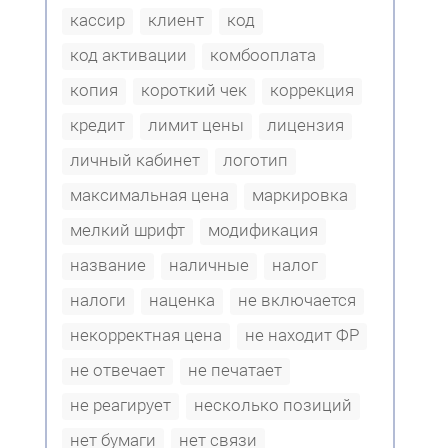
кассир
клиент
код
код активации
комбооплата
копия
короткий чек
коррекция
кредит
лимит цены
лицензия
личный кабинет
логотип
максимальная цена
маркировка
мелкий шрифт
модификация
название
наличные
налог
налоги
наценка
не включается
некорректная цена
не находит ФР
не отвечает
не печатает
не реагирует
несколько позиций
нет бумаги
нет связи