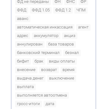
ФД не переданы
ФН
ФНС
ФР
ФФД
ФФД 1.05
ФФД 1.2
ЧПМ
аванс
автоматическая инкассация
агент
адрес
аккумулятор
акциз
аннулирован
база товаров
банковский терминал
безнал
бифит
брак
виды оплаты
внесение
возврат
время
выдача денег
выключение
выплата
выполняется автоотмена
гросс-итоги
дата