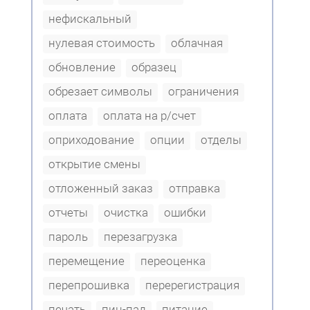
нефискальный
нулевая стоимость
облачная
обновление
образец
обрезает символы
ограничения
оплата
оплата на р/счет
оприходование
опции
отделы
открытие смены
отложенный заказ
отправка
отчеты
очистка
ошибки
пароль
перезагрузка
перемещение
переоценка
перепрошивка
перерегистрация
печать
пин-пад
питание