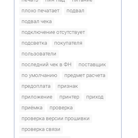
плохо печатает
подвал
подвал чека
подключение отсутствует
подсветка
покупателя
пользователи
последний чек в ФН
поставщик
по умолчанию
предмет расчета
предоплата
признак
приложение
принтер
приход
приёмка
проверка
проверка версии прошивки
проверка связи