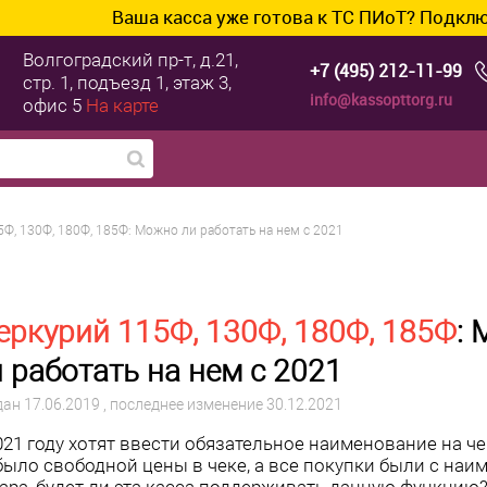
Ваша касса уже готова к ТС ПИоТ? Подключим и нас
Волгоградский пр-т, д.21,
+7 (495) 212-11-99
стр. 1, подъезд 1, этаж 3,
info@kassopttorg.ru
офис 5
На карте
Ф, 130Ф, 180Ф, 185Ф: Можно ли работать на нем с 2021
ркурий 115Ф, 130Ф, 180Ф, 185Ф
:
 работать на нем с 2021
дан
17.06.2019
, последнее изменение 30.12.2021
021 году хотят ввести обязательное наименование на че
было свободной цены в чеке, а все покупки были с на
ара, будет ли эта касса поддерживать данную функцию