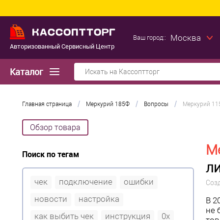
Москва
Ваш город::
Авторизованный Сервисный Центр
Каталог
/
/
/
Главная страница
Меркурий 185Ф
Вопросы
Меркурий 115
Обзор товара
Ме
Поиск по тегам
ли
чек
подключение
ошибки
Соз
новости
настройка
В 2
не 
как выбить чек
инструкция
0x
тов