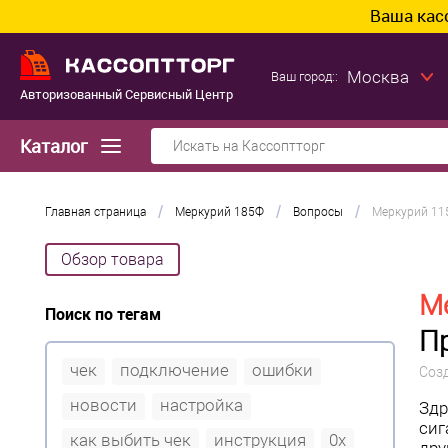
Ваша касса уже гот
Москва
Ваш город::
Авторизованный Сервисный Центр
Каталог
/
/
/
Главная страница
Меркурий 185Ф
Вопросы
Меркурий 115
Обзор товара
Ме
Поиск по тегам
П
чек
подключение
ошибки
Соз
новости
настройка
Здр
сиг
как выбить чек
инструкция
0x
дру