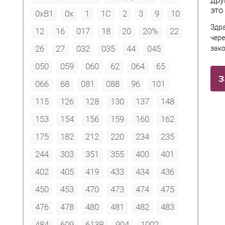
это
0xB1
0х
1
1С
2
3
9
10
Здр
12
16
017
18
20
20%
22
чере
26
27
032
035
44
045
зак
050
059
060
62
064
65
З
066
68
081
088
96
101
115
126
128
130
137
148
153
154
156
159
160
162
175
182
212
220
234
235
244
303
351
355
400
401
402
405
419
433
434
436
450
453
470
473
474
475
476
478
480
481
482
483
484
609
613В
904
1002