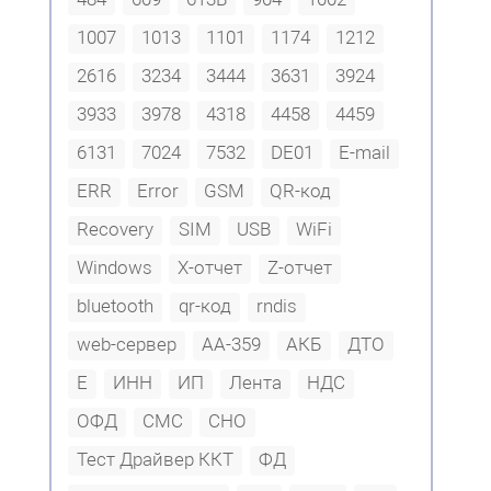
1007
1013
1101
1174
1212
2616
3234
3444
3631
3924
3933
3978
4318
4458
4459
6131
7024
7532
DE01
E-mail
ERR
Error
GSM
QR-код
Recovery
SIM
USB
WiFi
Windows
X-отчет
Z-отчет
bluetooth
qr-код
rndis
web-сервер
АА-359
АКБ
ДТО
Е
ИНН
ИП
Лента
НДС
ОФД
СМС
СНО
Тест Драйвер ККТ
ФД