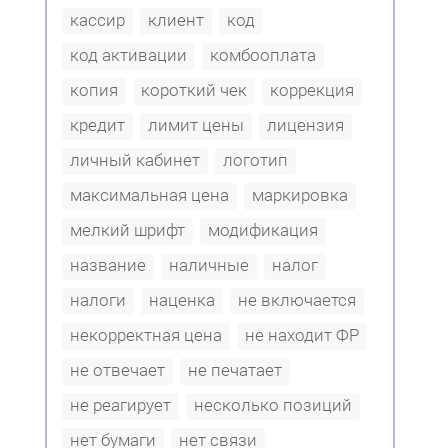
кассир
клиент
код
код активации
комбооплата
копия
короткий чек
коррекция
кредит
лимит цены
лицензия
личный кабинет
логотип
максимальная цена
маркировка
мелкий шрифт
модификация
название
наличные
налог
налоги
наценка
не включается
некорректная цена
не находит ФР
не отвечает
не печатает
не реагирует
несколько позиций
нет бумаги
нет связи