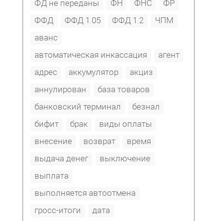
ФД не переданы
ФН
ФНС
ФР
ФФД
ФФД 1.05
ФФД 1.2
ЧПМ
аванс
автоматическая инкассация
агент
адрес
аккумулятор
акциз
аннулирован
база товаров
банковский терминал
безнал
бифит
брак
виды оплаты
внесение
возврат
время
выдача денег
выключение
выплата
выполняется автоотмена
гросс-итоги
дата