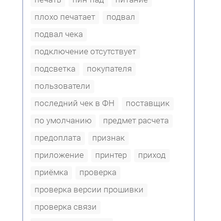
плохо печатает
подвал
подвал чека
подключение отсутствует
подсветка
покупателя
пользователи
последний чек в ФН
поставщик
по умолчанию
предмет расчета
предоплата
признак
приложение
принтер
приход
приёмка
проверка
проверка версии прошивки
проверка связи