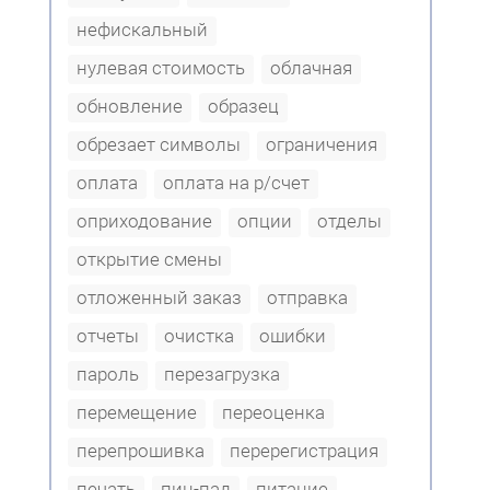
нефискальный
нулевая стоимость
облачная
обновление
образец
обрезает символы
ограничения
оплата
оплата на р/счет
оприходование
опции
отделы
открытие смены
отложенный заказ
отправка
отчеты
очистка
ошибки
пароль
перезагрузка
перемещение
переоценка
перепрошивка
перерегистрация
печать
пин-пад
питание