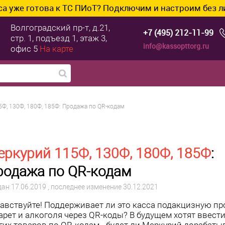
ова к ТС ПИоТ? Подключим и настроим без лишних хло
Волгоградский пр-т, д.21,
+7 (495) 212-11-99
стр. 1, подъезд 1, этаж 3,
info@kassopttorg.ru
офис 5
На карте
Ф, 130Ф, 180Ф, 185Ф: Продажа по QR-кодам
ркурий 115Ф, 130Ф, 180Ф, 185Ф
:
родажа по QR-кодам
дан
17.06.2019
, последнее изменение 30.12.2021
авствуйте! Поддерживает ли это касса подакцизную п
арет и алкоголя через QR-коды? В будущем хотят ввест
гих товаров по QR-кодам - будет ли Меркурий дорабаты