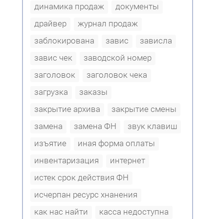
динамика продаж
документы
драйвер
журнал продаж
заблокирована
завис
зависла
завис чек
заводской номер
заголовок
заголовок чека
загрузка
заказы
закрытие архива
закрытие смены
замена
замена ФН
звук клавиш
изъятие
иная форма оплаты
инвентаризация
интернет
истек срок действия ФН
исчерпан ресурс хнанения
как нас найти
касса недоступна