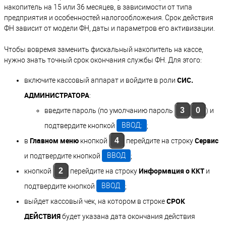
накопитель на 15 или 36 месяцев, в зависимости от типа
предприятия и особенностей налогообложения. Срок действия
ФН зависит от модели ФН, даты и параметров его активизации.
Чтобы вовремя заменить фискальный накопитель на кассе,
нужно знать точный срок окончания службы ФН. Для этого:
СИС.
включите кассовый аппарат и войдите в роли
АДМИНИСТРАТОРА
:
3
0
введите пароль (по умолчанию пароль
) и
подтвердите кнопкой
ВВОД;
;
Главном меню
Сервис
4
в
кнопкой
перейдите на строку
и подтвердите кнопкой
ВВОД
;
Информация о ККТ
2
кнопкой
перейдите на строку
и
подтвердите кнопкой
ВВОД
;
СРОК
выйдет кассовый чек, на котором в строке
ДЕЙСТВИЯ
будет указана дата окончания действия