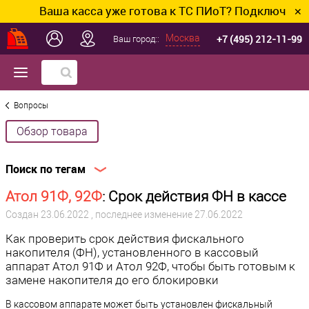
Ваша касса уже готова к ТС ПИоТ? Подключим и н
✕
+7 (495) 212-11-99
Москва
Ваш город::
Вопросы
Обзор товара
Поиск по тегам
Атол 91Ф, 92Ф
: Срок действия ФН в кассе
Создан
23.06.2022
, последнее изменение 27.06.2022
Как проверить срок действия фискального
накопителя (ФН), установленного в кассовый
аппарат Атол 91Ф и Атол 92Ф, чтобы быть готовым к
замене накопителя до его блокировки
В кассовом аппарате может быть установлен фискальный