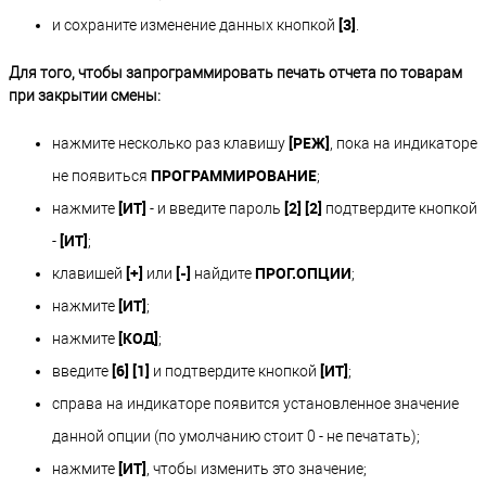
[3]
и сохраните изменение данных кнопкой
.
Для того, чтобы запрограммировать печать отчета по товарам
при закрытии смены:
[РЕЖ]
нажмите несколько раз клавишу
, пока на индикаторе
ПРОГРАММИРОВАНИЕ
не появиться
;
[ИТ]
[2] [2]
нажмите
- и введите пароль
подтвердите кнопкой
[ИТ]
-
;
[+]
[-]
ПРОГ.ОПЦИИ
клавишей
или
найдите
;
[ИТ]
нажмите
;
[КОД]
нажмите
;
[6] [1]
[ИТ]
введите
и подтвердите кнопкой
;
справа на индикаторе появится установленное значение
данной опции (по умолчанию стоит 0 - не печатать);
[ИТ]
нажмите
, чтобы изменить это значение;