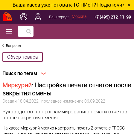
Ваша касса уже готова к ТС ПИоТ? Подключим и наст
✕
+7 (495) 212-11-99
Москва
Ваш город::
Вопросы
Обзор товара
Поиск по тегам
Меркурий
: Настройка печати отчетов после
закрытия смены
Создан
18.04.2022
, последнее изменение 06.09.2022
Руководство по программированию печати отчетов
после закрытия смены.
На кассе Меркурий можно настроить печать Z-отчета с ГРОСС-