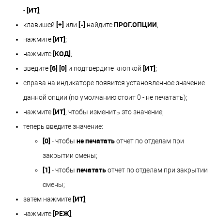
[ИТ]
-
;
[+]
[-]
ПРОГ.ОПЦИИ
клавишей
или
найдите
;
[ИТ]
нажмите
;
[КОД]
нажмите
;
[6] [0]
[ИТ]
введите
и подтвердите кнопкой
;
справа на индикаторе появится установленное значение
данной опции (по умолчанию стоит 0 - не печатать);
[ИТ]
нажмите
, чтобы изменить это значение;
теперь введите значение:
[0]
не печатать
- чтобы
отчет по отделам при
закрытии смены;
[1]
печатать
- чтобы
отчет по отделам при закрытии
смены;
[ИТ]
затем нажмите
;
[РЕЖ]
нажмите
;