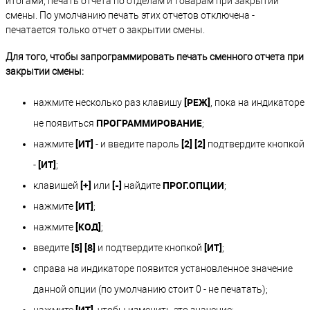
итогами, печать отчета по отделам и товарам при закрытии
смены. По умолчанию печать этих отчетов отключена -
печатается только отчет о закрытии смены.
Для того, чтобы запрограммировать печать сменного отчета при
закрытии смены:
[РЕЖ]
нажмите несколько раз клавишу
, пока на индикаторе
ПРОГРАММИРОВАНИЕ
не появиться
;
[ИТ]
[2] [2]
нажмите
- и введите пароль
подтвердите кнопкой
[ИТ]
-
;
[+]
[-]
ПРОГ.ОПЦИИ
клавишей
или
найдите
;
[ИТ]
нажмите
;
[КОД]
нажмите
;
[5] [8]
[ИТ]
введите
и подтвердите кнопкой
;
справа на индикаторе появится установленное значение
данной опции (по умолчанию стоит 0 - не печатать);
[ИТ]
нажмите
, чтобы изменить это значение;