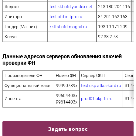
Яндекс
test.kkt.ofd.yandex.net
213.180.204.116
1
Инитпро
test.ofd-initpro.ru
84.201.162.163
2
Тандер (Магнит)
kkttst.ofd-magnit.ru
193.19.171.209
7
Корус
92.38.2.78
7
Данные адресов серверов обновления ключей
проверки ФН
Производитель ФН
Номер ФН
Сервер ОКП
Серве
Функциональный макет
99990789x
test.okp.atlas-kard.ru
31.44
99604403х
Инвента
prod01.okp-fn.ru
31.44
99614403х
Задать вопрос