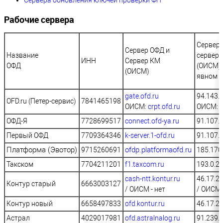
Рабочие сервера
Сервер 
Сервер ОФД и
Название
сервер
ИНН
Сервер КМ
ОФД
(ОИСМ) 
(ОИСМ)
явном 
gate.ofd.ru
94.143.
OFD.ru (Петер-сервис)
7841465198
ОИСМ:
crpt.ofd.ru
ОИСМ: 9
ОФД-Я
7728699517
connect.ofd-ya.ru
91.107.
Первый ОФД
7709364346
k-server.1-ofd.ru
91.107.
Платформа (Эвотор)
ofdp.platformaofd.ru
9715260691
185.170
Такском
7704211201
f1.taxcom.ru
193.0.2
cash-ntt.kontur.ru
46.17.2
Контур старый
6663003127
/ ОИСМ - нет
/ ОИСМ 
Контур новый
6658497833
ofd.kontur.ru
46.17.2
Астрал
4029017981
ofd.astralnalog.ru
91.239.