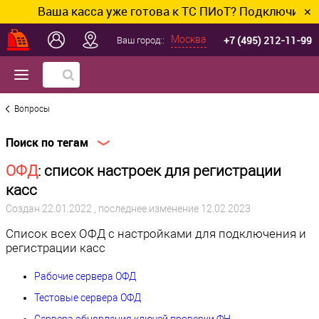
Ваша касса уже готова к ТС ПИоТ? Подключим и на
✕
+7 (495) 212-11-99
Москва
Ваш город::
Вопросы
Поиск по тегам
ОФД
: список настроек для регистрации
касс
Создан
22.01.2022
, последнее изменение 12.02.2023
Список всех ОФД с настройками для подключения и
регистрации касс
Рабочие сервера ОФД
Тестовые сервера ОФД
Сервера обновления ключей проверки ФН