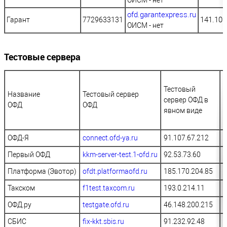
ОИСМ - нет
ofd.garantexpress.ru
141.101
Гарант
7729633131
ОИСМ - нет
Тестовые сервера
П
Тестовый
Название
Тестовый сервер
т
сервер ОФД в
ОФД
ОФД
с
явном виде
ОФД-Я
connect.ofd-ya.ru
91.107.67.212
7
Первый ОФД
kkm-server-test.1-ofd.ru
92.53.73.60
7
Платформа (Эвотор)
ofdt.platformaofd.ru
185.170.204.85
1
Такском
f1test.taxcom.ru
193.0.214.11
7
ОФД.ру
testgate.ofd.ru
46.148.200.215
4
СБИС
fix-kkt.sbis.ru
91.232.92.48
7