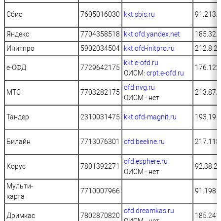
Сбис
7605016030
kkt.sbis.ru
91.213.
Яндекс
7704358518
kkt.ofd.yandex.net
185.32.
Инитпро
5902034504
kkt.ofd-initpro.ru
212.8.2
kkt.e-ofd.ru
е-ОФД
7729642175
176.122
ОИСМ:
crpt.e-ofd.ru
ofd.nvg.ru
МТС
7703282175
213.87.
ОИСМ - нет
Тандер
2310031475
kkt.ofd-magnit.ru
193.19.
Билайн
7713076301
ofd.beeline.ru
217.118
ofd.esphere.ru
Корус
7801392271
92.38.2
ОИСМ - нет
Мульти-
7710007966
91.198.
карта
ofd.dreamkas.ru
Дримкас
7802870820
185.241