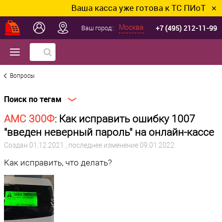
Ваша касса уже готова к ТС ПИоТ? По
✕
+7 (495) 212-11-99
Москва
Ваш город::
Вопросы
Поиск по тегам
АМС 300Ф
: Как исправить ошибку 1007
"введен неверный пароль" на онлайн-кассе
Создан
01.12.2021
, последнее изменение 09.01.2022
Как исправить, что делать?