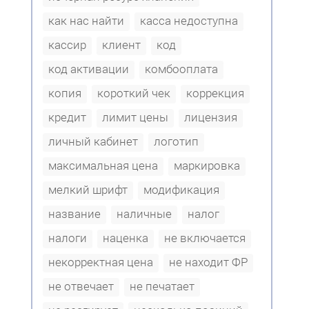
как нас найти
касса недоступна
кассир
клиент
код
код активации
комбооплата
копия
короткий чек
коррекция
кредит
лимит цены
лицензия
личный кабинет
логотип
максимальная цена
маркировка
мелкий шрифт
модификация
название
наличные
налог
налоги
наценка
не включается
некорректная цена
не находит ФР
не отвечает
не печатает