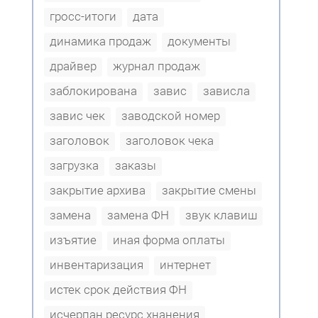
гросс-итоги
дата
динамика продаж
документы
драйвер
журнал продаж
заблокирована
завис
зависла
завис чек
заводской номер
заголовок
заголовок чека
загрузка
заказы
закрытие архива
закрытие смены
замена
замена ФН
звук клавиш
изъятие
иная форма оплаты
инвентаризация
интернет
истек срок действия ФН
исчерпан ресурс хнанения