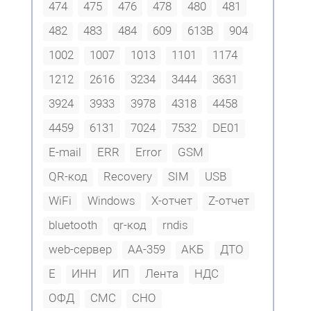
474
475
476
478
480
481
482
483
484
609
613В
904
1002
1007
1013
1101
1174
1212
2616
3234
3444
3631
3924
3933
3978
4318
4458
4459
6131
7024
7532
DE01
E-mail
ERR
Error
GSM
QR-код
Recovery
SIM
USB
WiFi
Windows
X-отчет
Z-отчет
bluetooth
qr-код
rndis
web-сервер
АА-359
АКБ
ДТО
Е
ИНН
ИП
Лента
НДС
ОФД
СМС
СНО