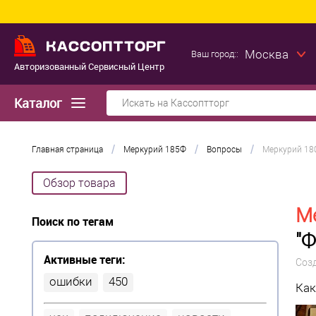
Москва
Ваш город::
Авторизованный Сервисный Центр
Каталог
/
/
/
Главная страница
Меркурий 185Ф
Вопросы
Меркурий 180
Обзор товара
М
Поиск по тегам
"Ф
Активные теги:
Соз
ошибки
450
Как