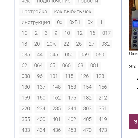
чек
подключение
новости
настройка
как выбить чек
инструкция
0x
0xB1
0х
1
1С
2
3
9
10
12
16
017
18
20
20%
22
26
27
032
Ошиб
035
44
045
050
059
060
62
064
65
066
68
081
Это 
088
96
101
115
126
128
130
137
148
153
154
156
159
160
162
175
182
212
220
234
235
244
303
351
355
400
401
402
405
419
З
433
434
436
453
470
473