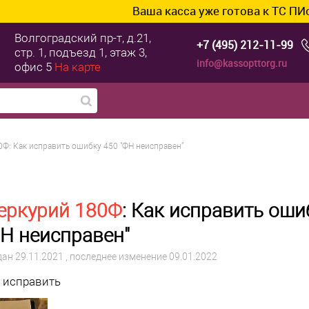
Ваша касса уже готова к ТС ПИоТ? Подкл
Волгоградский пр-т, д.21,
+7 (495) 212-11-99
стр. 1, подъезд 1, этаж 3,
info@kassopttorg.ru
офис 5
На карте
Ф: Как исправить ошибку 450 "ФН неисправен"
еркурий 180Ф
: Как исправить оши
Н неисправен"
дан
29.11.2021
, последнее изменение 09.01.2022
 исправить