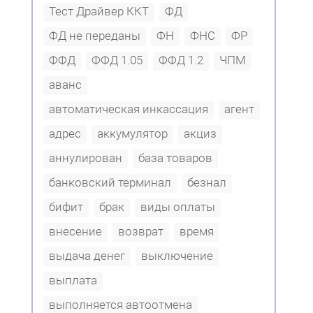
Тест Драйвер ККТ
ФД
ФД не переданы
ФН
ФНС
ФР
ФФД
ФФД 1.05
ФФД 1.2
ЧПМ
аванс
автоматическая инкассация
агент
адрес
аккумулятор
акциз
аннулирован
база товаров
банковский терминал
безнал
бифит
брак
виды оплаты
внесение
возврат
время
выдача денег
выключение
выплата
выполняется автоотмена