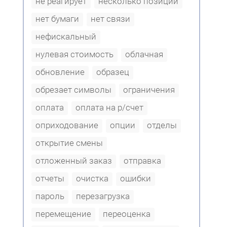
не реагирует
несколько позиций
нет бумаги
нет связи
нефискальный
нулевая стоимость
облачная
обновление
образец
обрезает символы
ограничения
оплата
оплата на р/счет
оприходование
опции
отделы
открытие смены
отложенный заказ
отправка
отчеты
очистка
ошибки
пароль
перезагрузка
перемещение
переоценка