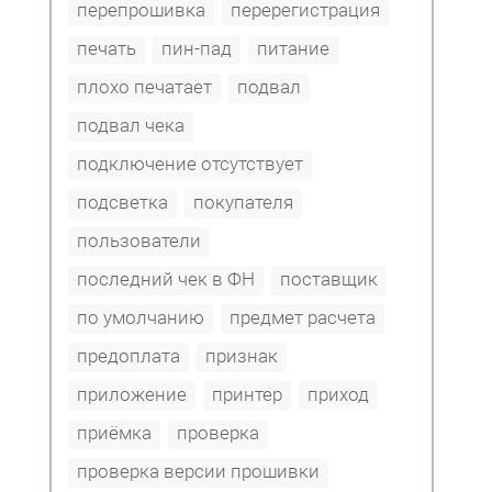
перепрошивка
перерегистрация
печать
пин-пад
питание
плохо печатает
подвал
подвал чека
подключение отсутствует
подсветка
покупателя
пользователи
последний чек в ФН
поставщик
по умолчанию
предмет расчета
предоплата
признак
приложение
принтер
приход
приёмка
проверка
проверка версии прошивки