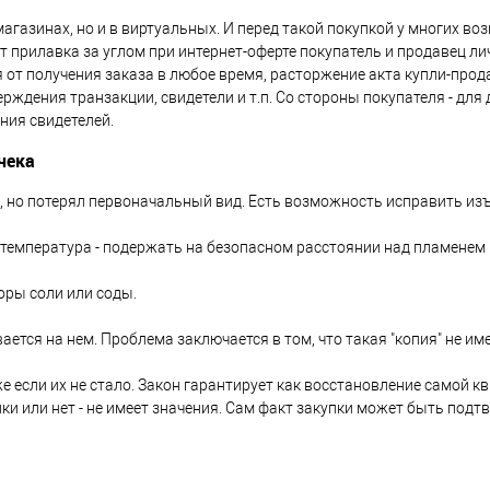
газинах, но и в виртуальных. И перед такой покупкой у многих во
е от прилавка за углом при интернет-оферте покупатель и продавец 
 от получения заказа в любое время, расторжение акта купли-прод
рждения транзакции, свидетели и т.п. Со стороны покупателя - для
ания свидетелей.
чека
и, но потерял первоначальный вид. Есть возможность исправить изъ
температура - подержать на безопасном расстоянии над пламенем 
оры соли или соды.
ается на нем. Проблема заключается в том, что такая "копия" не и
аже если их не стало. Закон гарантирует как восстановление самой к
ки или нет - не имеет значения. Сам факт закупки может быть под