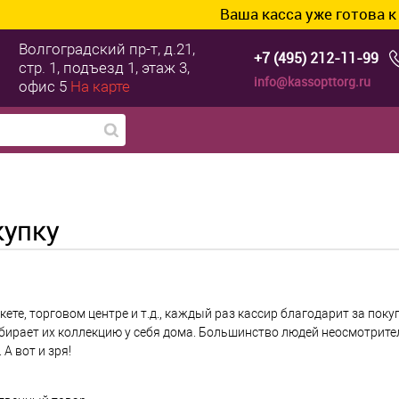
Ваша касса уже готова к ТС ПИоТ?
Волгоградский пр-т, д.21,
+7 (495) 212-11-99
стр. 1, подъезд 1, этаж 3,
info@kassopttorg.ru
офис 5
На карте
купку
ете, торговом центре и т.д., каждый раз кассир благодарит за поку
 собирает их коллекцию у себя дома. Большинство людей неосмотрит
А вот и зря!