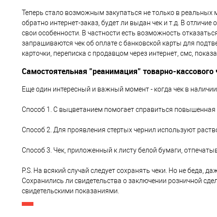
Теперь стало возможным закупаться не только в реальных ма
обратно интернет-заказ, будет ли выдан чек и т.д. В отличи
свои особенности. В частности есть возможность отказаться
запрашиваются чек об оплате с банковской карты для подтве
карточки, переписка с продавцом через интернет, смс, показ
Самостоятельная "реанимация" товарно-кассового 
Еще один интересный и важный момент - когда чек в наличи
Способ 1. С выцветанием помогает справиться повышенная 
Способ 2. Для проявления стертых чернил используют раств
Способ 3. Чек, приложенный к листу белой бумаги, отпечатыв
P.S. На всякий случай следует сохранять чеки. Но не беда, д
Сохранились ли свидетельства о заключении розничной сдел
свидетельскими показаниями.