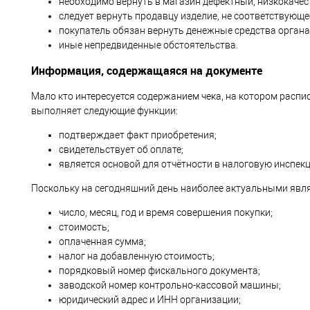
необходимо вернуть в магазин дефектный, низкокачес
следует вернуть продавцу изделие, не соответствующе
покупатель обязан вернуть денежные средства органа
иные непредвиденные обстоятельства.
Информация, содержащаяся на документе
Мало кто интересуется содержанием чека, на котором распи
выполняет следующие функции:
подтверждает факт приобретения;
свидетельствует об оплате;
является основой для отчётности в налоговую инспек
Поскольку на сегодняшний день наиболее актуальными являю
число, месяц, год и время совершения покупки;
стоимость;
оплаченная сумма;
налог на добавленную стоимость;
порядковый номер фискального документа;
заводской номер контрольно-кассовой машины;
юридический адрес и ИНН организации;