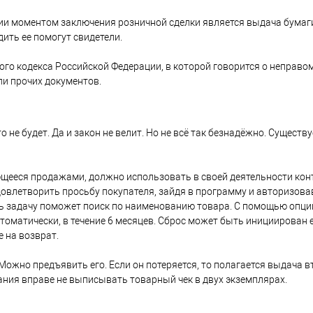
ии моментом заключения розничной сделки является выдача бумаги
ить ее помогут свидетели.
ого кодекса Российской Федерации, в которой говорится о неправо
ли прочих документов.
 не будет. Да и закон не велит. Но не всё так безнадёжно. Сущес
ающееся продажами, должно использовать в своей деятельности ко
овлетворить просьбу покупателя, зайдя в программу и авторизова
ь задачу поможет поиск по наименованию товара. С помощью опций "
томатически, в течение 6 месяцев. Сброс может быть инициирован
е на возврат.
 Можно предъявить его. Если он потеряется, то полагается выдача 
пания вправе не выписывать товарный чек в двух экземплярах.