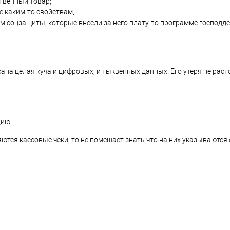
твенный товар;
е каким-то свойствам;
м соцзащиты, которые внесли за него плату по программе господд
сана целая куча и цифровых, и тыквенных данных. Его утеря не ра
цию.
тся кассовые чеки, то не помешает знать что на них указываются