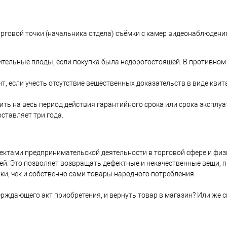
орговой точки (начальника отдела) съёмки с камер видеонаблюдени
ельные плоды, если покупка была недорогостоящей. В противном сл
т, если учесть отсутствие вещественных доказательств в виде квит
ить на весь период действия гарантийного срока или срока эксплу
ставляет три года.
ъектами предпринимательской деятельности в торговой сфере и физ
. Это позволяет возвращать дефектные и некачественные вещи, про
пки, чек и собственно сами товары народного потребления.
верждающего акт приобретения, и вернуть товар в магазин? Или ж