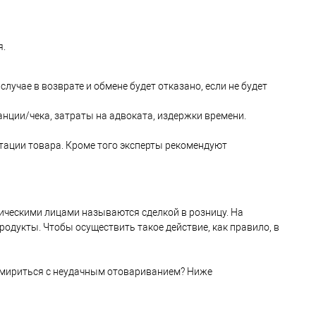
я.
учае в возврате и обмене будет отказано, если не будет
анции/чека, затраты на адвоката, издержки времени.
атации товара. Кроме того эксперты рекомендуют
ическими лицами называются сделкой в розницу. На
дукты. Чтобы осуществить такое действие, как правило, в
е смириться с неудачным отовариванием? Ниже