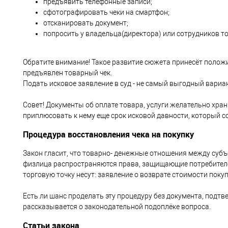
предъявить телефонные записи;
сфотографировать чеки на смартфон;
отсканировать документ;
попросить у владельца(директора) или сотрудников т
Обратите внимание! Такое развитие сюжета принесёт положит
предъявлен товарный чек.
Подать исковое заявление в суд - не самый выгодный вариан
Совет! Документы об оплате товара, услуги желательно хран
приплюсовать к нему еще срок исковой давности, который со
Процедура восстановления чека на покупку
Закон гласит, что товарно- денежные отношения между суб
физлица распространяются права, защищающие потребителей
торговую точку несут: заявление о возврате стоимости поку
Есть ли шанс проделать эту процедуру без документа, подт
рассказывается о законодательной подоплёке вопроса.
Статьи закона