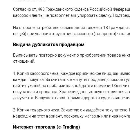
Согласно ст. 493 Гражданского кодекса Российской Федерац
кассовой ленты не позволяет аннулировать сделку. Подтверд
На стороне потребителя оказывается также ст.18 Гражданск
вещей) при условии отсутствия кассового (товарного) чека и
Выдача дубликатов продавцом
Выписывать повторно документ о приобретении товара никто
отношений:
1. Копия кассового чека. Каждое юридическое лицо, заним
каждая покупка. За считанные минуты продавец способен уд
найти нужный по приблизительной дате и времени. Облегчит
покупателя и продавца. Хранение данных осуществляется ав
документа. В случае отказа - прямая дорога в суд и заявлени
2. Копия товарного чека. Зачастую он выдаётся покупателю.
надежд и на этот вариант, поскольку магазин или иная ком
Интернет-торговля (e-Trading)