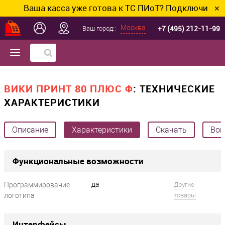
Ваша касса уже готова к ТС ПИоТ? Подключим и наст
✕
+7 (495) 212-11-99
Москва
Ваш город::
ВИКИ ПРИНТ 80 ПЛЮС Ф
: ТЕХНИЧЕСКИЕ
ХАРАКТЕРИСТИКИ
Описание
Характеристики
Скачать
Воп
Функциональные возможности
да
Программирование
Другие
логотипа
?
товары
Интерфейсы