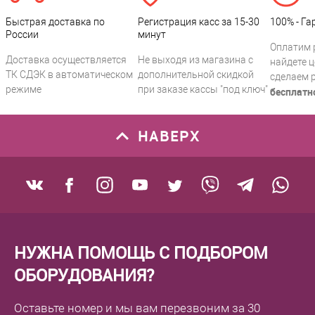
Быстрая доставка по
Регистрация касс за 15-30
100% - Га
России
минут
Оплатим 
Доставка осуществляется
Не выходя из магазина с
найдете ц
ТК СДЭК в автоматическом
дополнительной скидкой
сделаем 
режиме
при заказе кассы "под ключ"
бесплатн
НАВЕРХ
НУЖНА ПОМОЩЬ С ПОДБОРОМ
ОБОРУДОВАНИЯ?
Оставьте номер
и мы вам перезвоним
за 30