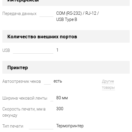
COM (RS-232) / RJ-12 /
Передача данных
USB Type B
Количество внешних портов
1
USB
Принтер
есть
Автоотрезчик чеков
Другие
товары
80 мм
Ширина чековой ленты
300
Скорость печати, мм в
секунду
Термопринтер
Тип печати
?