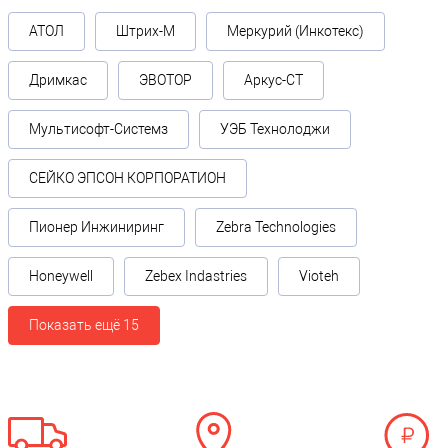
АТОЛ
Штрих-М
Меркурий (Инкотекс)
Дримкас
ЭВОТОР
Аркус-СТ
Мультисофт-Системз
УЭБ Технолоджи
СЕЙКО ЭПСОН КОРПОРАТИОН
Пионер Инжиниринг
Zebra Technologies
Honeywell
Zebex Indastries
Vioteh
Показать ещё 15