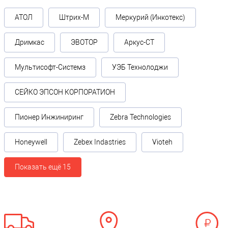
АТОЛ
Штрих-М
Меркурий (Инкотекс)
Дримкас
ЭВОТОР
Аркус-СТ
Мультисофт-Системз
УЭБ Технолоджи
СЕЙКО ЭПСОН КОРПОРАТИОН
Пионер Инжиниринг
Zebra Technologies
Honeywell
Zebex Indastries
Vioteh
Показать ещё 15