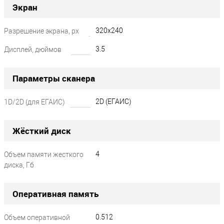
Экран
320x240
Разрешение экрана, px
?
3.5
Дисплей, дюймов
?
Параметры сканера
2D (ЕГАИС)
1D/2D (для ЕГАИС)
Жёсткий диск
4
Объем памяти жесткого
диска, Гб
?
Оперативная память
0.512
Объем оперативной