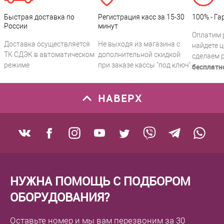
Быстрая доставка по
Регистрация касс за 15-30
100% - Га
России
минут
Оплатим 
Доставка осуществляется
Не выходя из магазина с
найдете ц
ТК СДЭК в автоматическом
дополнительной скидкой
сделаем 
режиме
при заказе кассы "под ключ"
бесплатн
НАВЕРХ
НУЖНА ПОМОЩЬ С ПОДБОРОМ
ОБОРУДОВАНИЯ?
Оставьте номер
и мы вам перезвоним
за 30